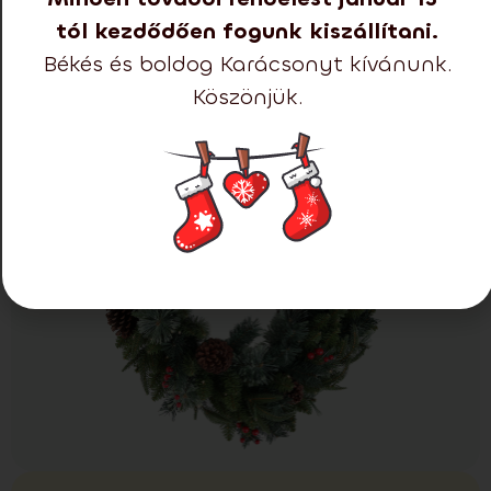
köszönhetően ragyogóvá teszik az otthon
tól kezdődően fogunk kiszállítani.
bejáratát, és megteremtik az igazi karácsonyi
Békés és boldog Karácsonyt kívánunk.
hangulatot.
Köszönjük.
Összes megtekintése (3)