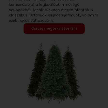
kombinációja) a legkiválóbb minőségű
anyagokból. Kínálatunkban megtalálhatók a
klasszikus lucfenyők és jegenyefenyők, valamint
ezek havas változatai is.
Összes megtekintése (24)