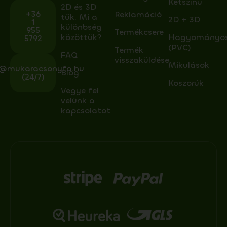
Kétszínű
2D és 3D
+36
Reklamáció
tűk. Mi a
2D + 3D
1
különbség
955
Termékcsere
közöttük?
Hagyományo
5792
(PVC)
Termék
FAQ
visszaküldése
Mikulások
o@mukaracsonyfa.hu
Blog
(24/7)
Koszorúk
Vegye fel
velünk a
kapcsolatot