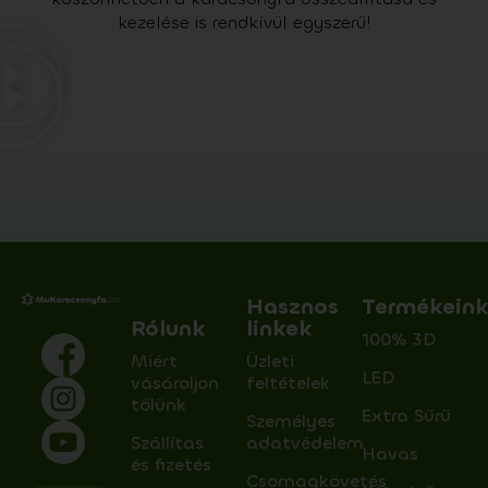
kezelése is rendkívül egyszerű!
Hasznos
Termékein
Rólunk
linkek
100% 3D
Miért
Üzleti
LED
vásároljon
feltételek
tőlünk
Extra Sűrű
Személyes
Szállítas
adatvédelem
Havas
és fizetés
Csomagkövetés