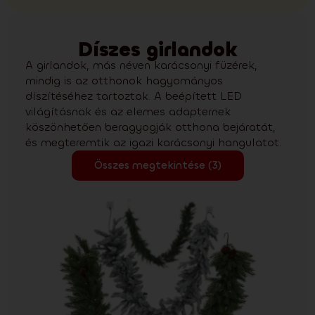
Díszes girlandok
A girlandok, más néven karácsonyi füzérek,
mindig is az otthonok hagyományos
díszítéséhez tartoztak. A beépített LED
világításnak és az elemes adapternek
köszönhetően beragyogják otthona bejáratát,
és megteremtik az igazi karácsonyi hangulatot.
Összes megtekintése (3)