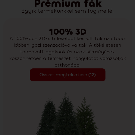
Prémium fák
Egyik termékünkkel sem fog mellé.
100% 3D
A 100%-ban 3D-s tűlevélből készült fák az utóbbi
időben igazi szenzációvá váltak. A tökéletesen
formázott ágaknak és azok sűrűségének
köszönhetően a természet hangulatát varázsolják
otthonába.
Összes megtekintése (12)