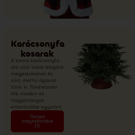
Karácsonyfa
kosarak
A barna karácsonyfa
alá való kosár elegáns
megjelenésével és
sűrű, élethű ágaival
tűnik ki. Tökéletesen
illik modern és
hagyományos
enteriőrökbe egyaránt.
Összes
megtekintése
(1)