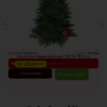
Elérhetőség:
Készleten
Szállítás:
2-3 Nap
E
Kaukázusi jegenyefenyő 100 % 150 cm
Előkarácsonyi kiárusítás
112 300.00
Ft
84 225.00
Ft
151 700.00
Ft
A fa részletei
Kosárba teszem