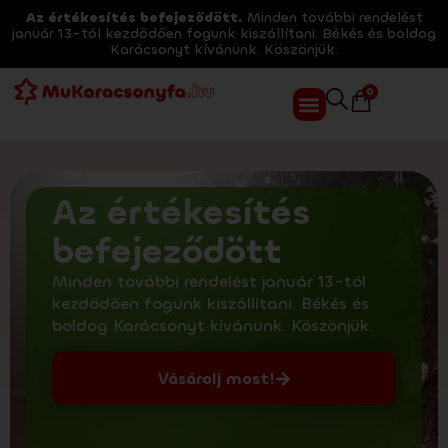
Az értékesítés befejeződött.
Minden további rendelést
január 13-tól kezdődően fogunk kiszállítani. Békés és boldog
Karácsonyt kívánunk. Köszönjük.
0
Az értékesítés
befejeződött
Minden további rendelést január 13-tól
kezdődően fogunk kiszállítani. Békés és
boldog Karácsonyt kívánunk. Köszönjük.
Vásárolj most!