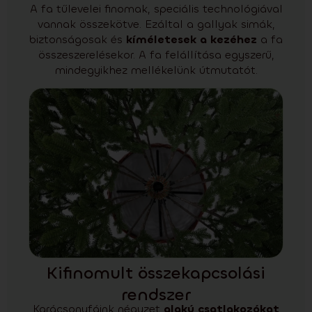
A fa tűlevelei finomak, speciális technológiával
vannak összekötve. Ezáltal a gallyak simák,
biztonságosak és
kíméletesek a kezéhez
a fa
összeszerelésekor. A fa felállítása egyszerű,
mindegyikhez mellékelünk útmutatót.
Kifinomult összekapcsolási
rendszer
Karácsonyfáink négyzet
alakú csatlakozókat