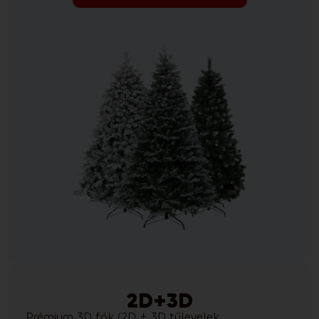
2D+3D
Prémium 3D fák (2D + 3D tűlevelek