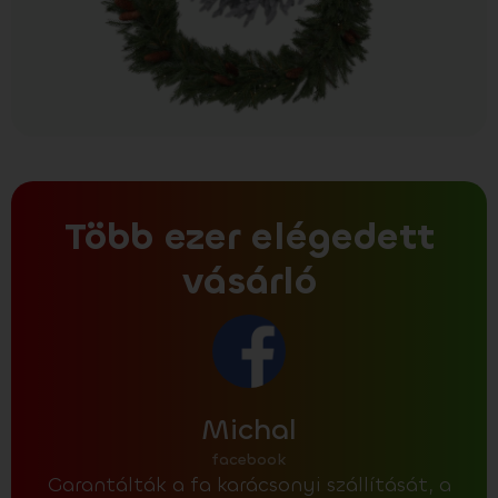
Több ezer elégedett
vásárló
Michal
facebook
Garantálták a fa karácsonyi szállítását, a
Az a