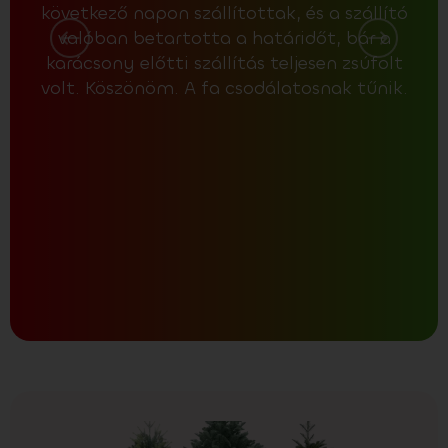
következő napon szállítottak, és a szállító
köz
valóban betartotta a határidőt, bár a
fát,
karácsony előtti szállítás teljesen zsúfolt
ven
volt. Köszönöm. A fa csodálatosnak tűnik.
fa m
lá
ter
A
biz