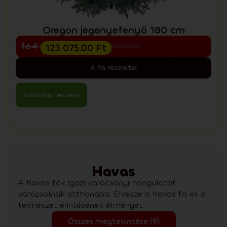
Oregon jegenyefenyő 180 cm
Előkarácsonyi kiárusítás
164 100.00
Ft
123 075.00
Ft
221 600.00
Ft
A fa részletei
Kosárba teszem
Havas
A havas fák igazi karácsonyi hangulatot
varázsolnak otthonába. Élvezze a havas fa és a
természet érintésének élményét.
Összes megtekintése (9)