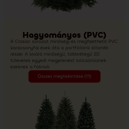
Hagyományos (PVC)
A Classic sorozat minőségi és megfizethető PVC
karácsonyfái évek óta a portfóliónk állandó
részei. A kiváló minőségű, többrétegű 2D
tűlevelek egyedi megjelenést kölcsönöznek
ezeknek a fáknak.
Összes megtekintése (11)