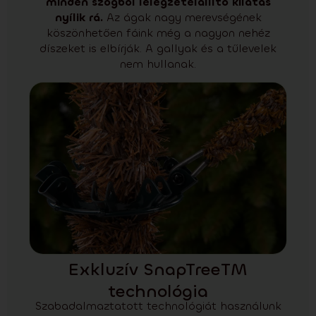
minden szögből lélegzetelállító kilátás
nyílik rá.
Az ágak nagy merevségének
köszönhetően fáink még a nagyon nehéz
díszeket is elbírják. A gallyak és a tűlevelek
nem hullanak.
Exkluzív SnapTreeTM
technológia
Szabadalmaztatott technológiát használunk