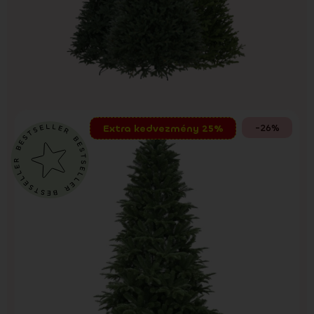
-26%
Extra kedvezmény 25%