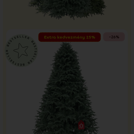
-26%
Extra kedvezmény 25%