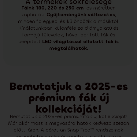
A termékek sokfélesége
Fáink 180, 220 és 250 cm
-es méretben
kaphatók.
Gyűjteményünk változatos
,
minden fa egyedi és különbözik a másiktól.
Kínálatunkban különféle zöld árnyalatú és
formájú tűlevelek, hóval borított fák és
beépített
LED világítással ellátott fák is
megtalálhatók.
Bemutatjuk a 2025-es
prémium fák új
kollekcióját!
Bemutatjuk a 2025-es prémiumfák új kollekcióját!
Már akár most is megvásárolhatók kedvező szezon
előtti áron. A páratlan Snap Tree™ rendszernek
köszönhetően a karácsonyfa összeállítása és