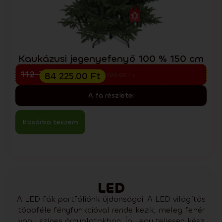
Kaukázusi jegenyefenyő 100 % 150 cm
Előkarácsonyi kiárusítás
112 300.00
Ft
84 225.00
Ft
151 700.00
Ft
A fa részletei
Kosárba teszem
LED
A LED fák portfóliónk újdonságai. A LED világítás
többféle fényfunkcióval rendelkezik, meleg fehér
vagy színes árnyalatokban. Így egy teljesen kész