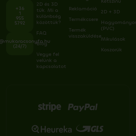
Kétszínű
2D és 3D
+36
Reklamáció
tűk. Mi a
2D + 3D
1
különbség
955
Termékcsere
közöttük?
Hagyományo
5792
(PVC)
Termék
FAQ
visszaküldése
Mikulások
o@mukaracsonyfa.hu
Blog
(24/7)
Koszorúk
Vegye fel
velünk a
kapcsolatot