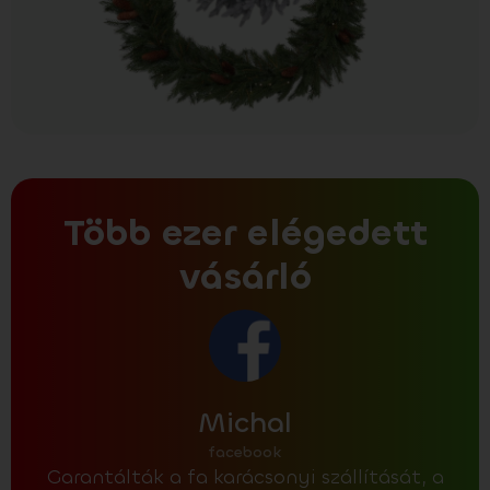
Több ezer elégedett
vásárló
Michal
facebook
Garantálták a fa karácsonyi szállítását, a
Az a