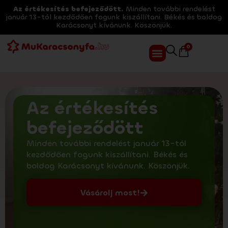
Az értékesítés befejeződött.
Minden további rendelést
január 13-tól kezdődően fogunk kiszállítani. Békés és boldog
Karácsonyt kívánunk. Köszönjük.
0
Az értékesítés
befejeződött
Minden további rendelést január 13-tól
kezdődően fogunk kiszállítani. Békés és
boldog Karácsonyt kívánunk. Köszönjük.
Vásárolj most!