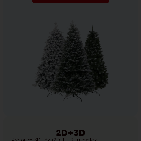
2D+3D
Prémium 3D fák (2D + 3D tűlevelek