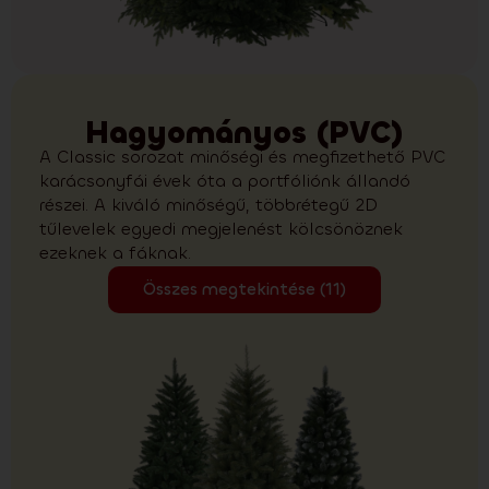
Hagyományos (PVC)
A Classic sorozat minőségi és megfizethető PVC
karácsonyfái évek óta a portfóliónk állandó
részei. A kiváló minőségű, többrétegű 2D
tűlevelek egyedi megjelenést kölcsönöznek
ezeknek a fáknak.
Összes megtekintése (11)