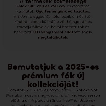
A termékek sokfélesége
Fáink 180, 220 és 250 cm
-es méretben
kaphatók.
Gyűjteményünk változatos
,
minden fa egyedi és különbözik a másiktól.
Kínálatunkban különféle zöld árnyalatú és
formájú tűlevelek, hóval borított fák és
beépített
LED világítással ellátott fák is
megtalálhatók.
Bemutatjuk a 2025-es
prémium fák új
kollekcióját!
Bemutatjuk a 2025-es prémiumfák új kollekcióját!
Már akár most is megvásárolhatók kedvező szezon
előtti áron. A páratlan Snap Tree™ rendszernek
köszönhetően a karácsonyfa összeállítása és