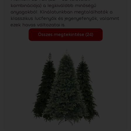
kombinációja) a legkiválóbb minőségű
anyagokból. Kínálatunkban megtalálhatók a
klasszikus lucfenyők és jegenyefenyők, valamint
ezek havas változatai is.
Összes megtekintése (24)