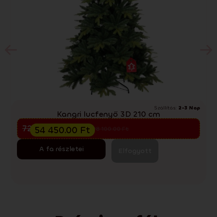
Szállítás:
2-3 Nap
Kangri lucfenyő 3D 210 cm
Előkarácsonyi kiárusítás
72 600.00
Ft
54 450.00
Ft
98 100.00
Ft
A fa részletei
Elfogyott