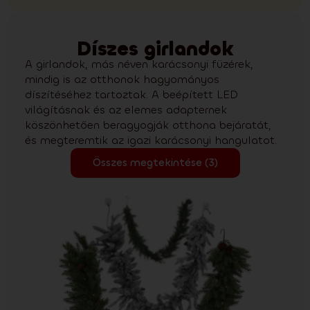
Díszes girlandok
A girlandok, más néven karácsonyi füzérek,
mindig is az otthonok hagyományos
díszítéséhez tartoztak. A beépített LED
világításnak és az elemes adapternek
köszönhetően beragyogják otthona bejáratát,
és megteremtik az igazi karácsonyi hangulatot.
Összes megtekintése (3)