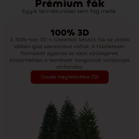
Prémium fák
Egyik termékünkkel sem fog mellé.
100% 3D
A 100%-ban 3D-s tűlevélből készült fák az utóbbi
időben igazi szenzációvá váltak. A tökéletesen
formázott ágaknak és azok sűrűségének
köszönhetően a természet hangulatát varázsolják
otthonába.
Összes megtekintése (12)