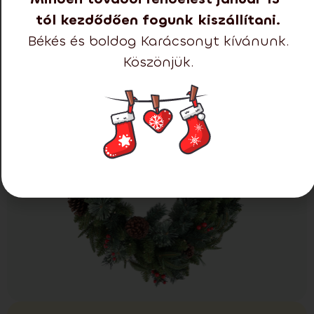
köszönhetően ragyogóvá teszik az otthon
tól kezdődően fogunk kiszállítani.
bejáratát, és megteremtik az igazi karácsonyi
Békés és boldog Karácsonyt kívánunk.
hangulatot.
Köszönjük.
Összes megtekintése (3)