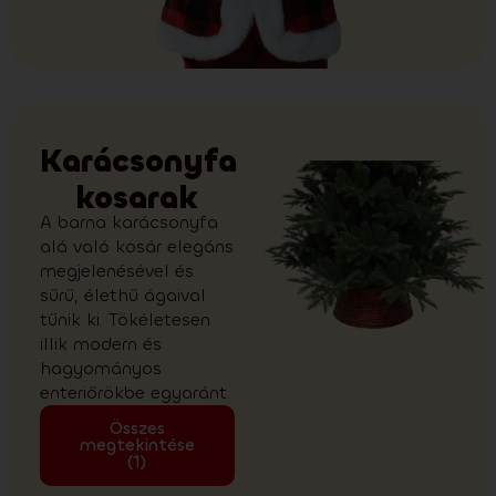
Karácsonyfa
kosarak
A barna karácsonyfa
alá való kosár elegáns
megjelenésével és
sűrű, élethű ágaival
tűnik ki. Tökéletesen
illik modern és
hagyományos
enteriőrökbe egyaránt.
Összes
megtekintése
(1)