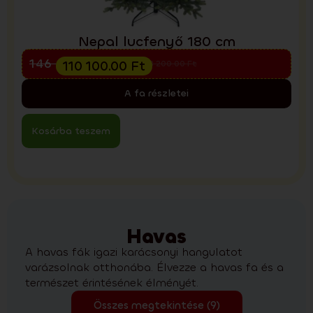
Nepal lucfenyő 180 cm
Előkarácsonyi kiárusítás
146 800.00
Ft
110 100.00
Ft
198 200.00
Ft
A fa részletei
Kosárba teszem
Havas
A havas fák igazi karácsonyi hangulatot
varázsolnak otthonába. Élvezze a havas fa és a
természet érintésének élményét.
Összes megtekintése (9)