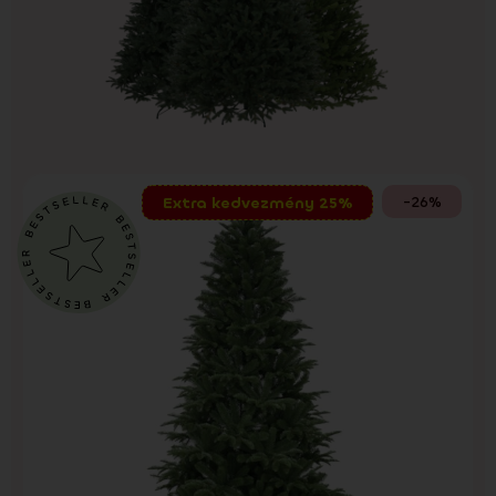
-26%
Extra kedvezmény 25%