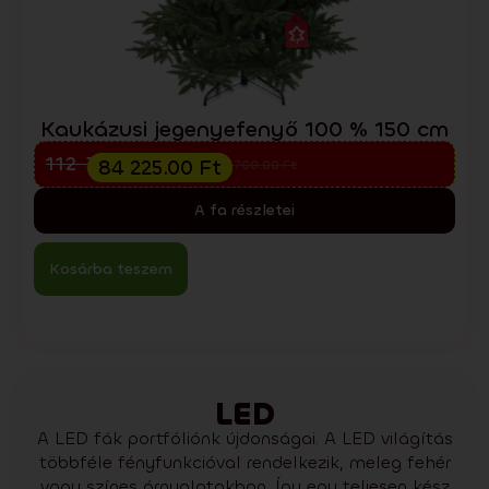
Kaukázusi jegenyefenyő 100 % 150 cm
Előkarácsonyi kiárusítás
112 300.00
Ft
84 225.00
Ft
151 700.00
Ft
A fa részletei
Kosárba teszem
LED
A LED fák portfóliónk újdonságai. A LED világítás
többféle fényfunkcióval rendelkezik, meleg fehér
vagy színes árnyalatokban. Így egy teljesen kész