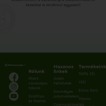
kezelése is rendkívül egyszerű!
Hasznos
Termékein
Rólunk
linkek
100% 3D
Miért
Üzleti
LED
vásároljon
feltételek
tőlünk
Extra Sűrű
Személyes
Szállítas
adatvédelem
Havas
és fizetés
Csomagkövetés