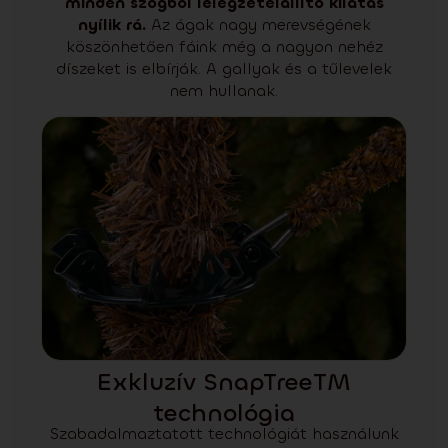
minden szögből lélegzetelállító kilátás
nyílik rá.
Az ágak nagy merevségének
köszönhetően fáink még a nagyon nehéz
díszeket is elbírják. A gallyak és a tűlevelek
nem hullanak.
Exkluzív SnapTreeTM
technológia
Szabadalmaztatott technológiát használunk