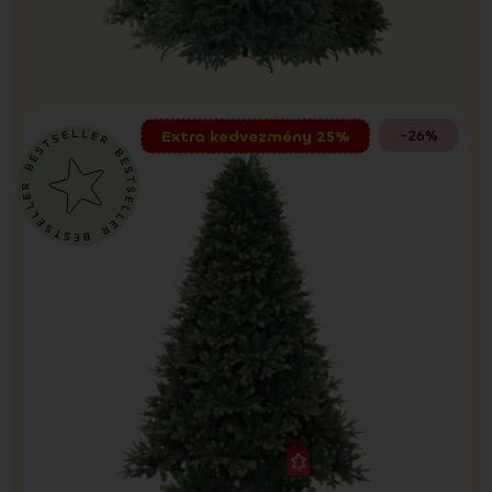
-26%
Extra kedvezmény 25%