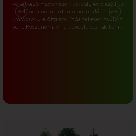
következő napon szállítottak, és a szállító
köz
valóban betartotta a határidőt, bár a
fát,
karácsony előtti szállítás teljesen zsúfolt
ven
volt. Köszönöm. A fa csodálatosnak tűnik.
fa m
lá
ter
A
biz