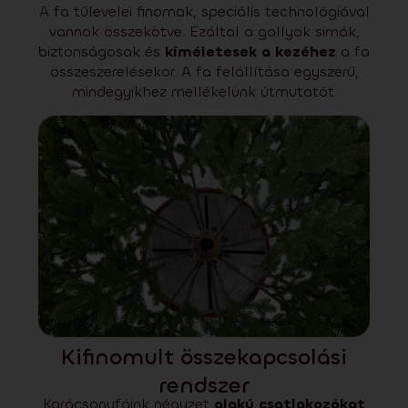
A fa tűlevelei finomak, speciális technológiával
vannak összekötve. Ezáltal a gallyak simák,
biztonságosak és
kíméletesek a kezéhez
a fa
összeszerelésekor. A fa felállítása egyszerű,
mindegyikhez mellékelünk útmutatót.
Kifinomult összekapcsolási
rendszer
Karácsonyfáink négyzet
alakú csatlakozókat