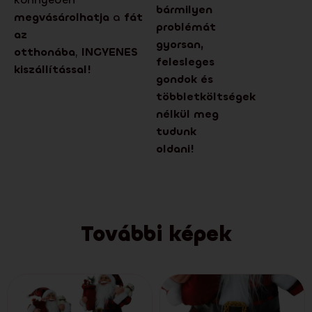
bármilyen
megvásárolhatja
a
fát
problémát
az
gyorsan,
otthonába
,
INGYENES
felesleges
kiszállítással!
gondok és
többletköltségek
nélkül meg
tudunk
oldani!
További képek