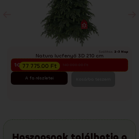
Szállítás:
2-3 Nap
Natura lucfenyő 3D 210 cm
Előkarácsonyi kiárusítás
103 700.00
Ft
77 775.00
Ft
140 000.00
Ft
A fa részletei
Kosárba teszem
Hasznosnak találhatja a