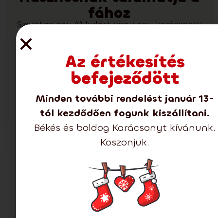
fához
Szeretne egy Mikulást vagy egy karácsonyi
koszorút?
-26%
Az értékesítés
Extra kedvezmény 25%
befejeződött
Minden további rendelést január 13-
tól kezdődően fogunk kiszállítani.
Békés és boldog Karácsonyt kívánunk.
Köszönjük.