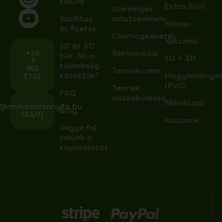
tőlünk
Extra Sűrű
Személyes
Szállítas
adatvédelem
Havas
és fizetés
Csomagkövetés
Kétszínű
2D és 3D
+36
Reklamáció
tűk. Mi a
2D + 3D
1
különbség
955
Termékcsere
közöttük?
Hagyományo
5792
(PVC)
Termék
FAQ
visszaküldése
Mikulások
o@mukaracsonyfa.hu
Blog
(24/7)
Koszorúk
Vegye fel
velünk a
kapcsolatot