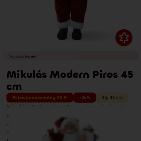
További képek
Mikulás Modern Piros 45
cm
-26%
45
,
45
cm
Extra kedvezmény 25 %
Mikulás Modern Piros 45 cm ünnepi színekben
vidám karácsonyi hangulatot teremt
otthonában. A részletgazdag kidolgozás és
kellemes anyagok közkedvelt dekorációvá
teszik.