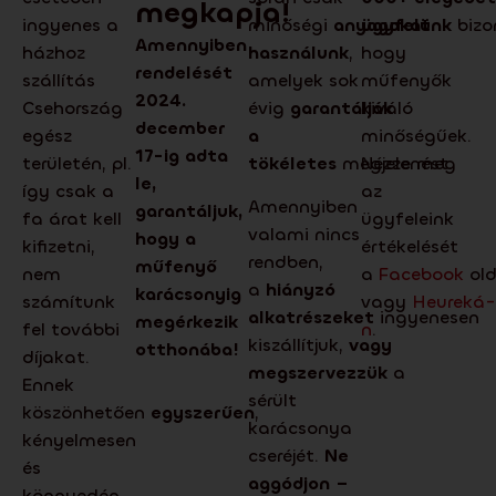
megkapja!
ingyenes a
minőségi
anyagokat
ügyfelünk
bizon
Amennyiben
házhoz
használunk
,
hogy
rendelését
szállítás
amelyek sok
műfenyők
2024.
Csehország
évig
garantálják
kiváló
december
egész
a
minőségűek.
17-ig adta
területén, pl.
tökéletes
megjelenést.
Nézze meg
le,
így csak a
az
Amennyiben
garantáljuk,
fa árat kell
ügyfeleink
valami nincs
hogy a
kifizetni,
értékelését
rendben,
műfenyő
nem
a
Facebook
old
a
hiányzó
karácsonyig
számítunk
vagy
Heureká-
alkatrészeket
ingyenesen
megérkezik
fel további
n
.
kiszállítjuk,
vagy
otthonába!
díjakat.
megszervezzük
a
Ennek
sérült
köszönhetően
egyszerűen
,
karácsonya
kényelmesen
cseréjét.
Ne
és
aggódjon –
könnyedén