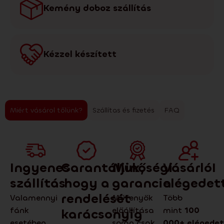
Kemény doboz szállítás
Kézzel készített
Miért vásárol tőlünk?
Szállítas és fizetés
FAQ
Ingyenes
Garantáljuk,
Minőségi
VásárlóI
szállítás
hogy a
garancia
elégedet
rendelését
Valamennyi
Műfenyők
Több
fánk
előállítása
mint
100
karácsonyig
esetében
során csak
000+
elégedet