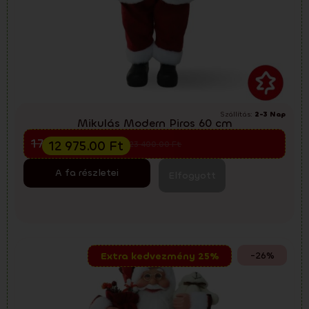
Szállítás:
2-3 Nap
Mikulás Modern Piros 60 cm
Előkarácsonyi kiárusítás
17 300.00
Ft
12 975.00
Ft
23 400.00
Ft
A fa részletei
Elfogyott
-26%
Extra kedvezmény 25%