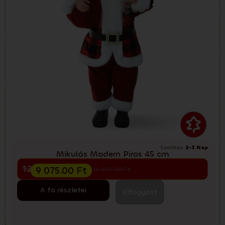
Szállítás:
2-3 Nap
Mikulás Modern Piros 45 cm
Előkarácsonyi kiárusítás
12 100.00
Ft
9 075.00
Ft
16 400.00
Ft
A fa részletei
Elfogyott