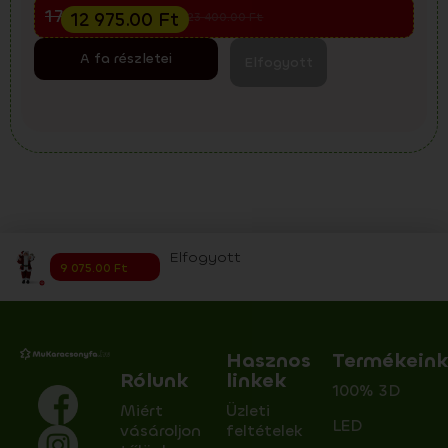
Előkarácsonyi kiárusítás
17 300.00
Ft
12 975.00
Ft
23 400.00
Ft
A fa részletei
Elfogyott
Elfogyott
9 075.00
Ft
Hasznos
Termékein
Rólunk
linkek
100% 3D
Miért
Üzleti
LED
vásároljon
feltételek