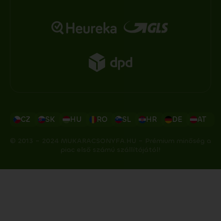
CZ
SK
HU
RO
SL
HR
DE
AT
© 2013 – 2024 MUKARACSONYFA.HU – Prémium minőség a
piac első számú szállítójától!