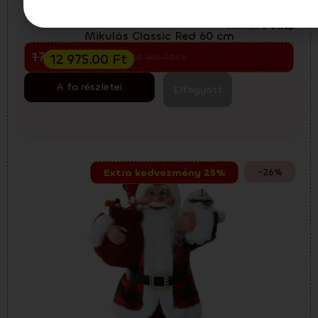
Szállítás:
2-3 Nap
Mikulás Classic Red 60 cm
Előkarácsonyi kiárusítás
17 300.00
Ft
12 975.00
Ft
23 400.00
Ft
A fa részletei
Elfogyott
-26%
Extra kedvezmény 25%