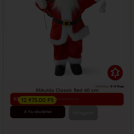
Szállítás:
2-3 Nap
Mikulás Classic Red 60 cm
Előkarácsonyi kiárusítás
17 300.00
Ft
12 975.00
Ft
23 400.00
Ft
A fa részletei
Elfogyott