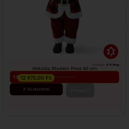
Szállítás:
2-3 Nap
Mikulás Modern Piros 60 cm
Előkarácsonyi kiárusítás
17 300.00
Ft
12 975.00
Ft
23 400.00
Ft
A fa részletei
Elfogyott