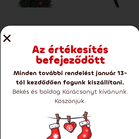
Elérhető méretek
Az értékesítés
befejeződött
Minden további rendelést január 13-
tól kezdődően fogunk kiszállítani.
Bemutatjuk a 2025-es
Békés és boldog Karácsonyt kívánunk.
prémium fák új
Köszönjük.
kollekcióját!
Nem hibázhat egyik termékünkkel sem.