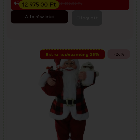
17 300.00
Ft
12 975.00
Ft
23 400.00
Ft
A fa részletei
Elfogyott
-26%
Extra kedvezmény 25%