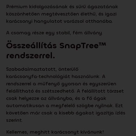
Prémium kidolgozásának és sűrű ágazatának
köszönhetően megtévesztően élethű, és igazi
karácsonyi hangulatot varázsol otthonába.
A csomag része egy stabil, fém állvány.
Összeállítás
SnapTree
™
rendszerrel.
Szabadalmaztatott, önterülő
karácsonyfa‑technológiát használunk. A
rendszerrel a műfenyő gyorsan és egyszerűen
felállítható és szétszedhető. A felállított törzset
csak helyezze az állványba, és a fő ágak
automatikusan a megfelelő szögbe nyílnak. Ezt
követően már csak a kisebb ágakat igazítja ízlés
szerint.
Kellemes, meghitt karácsonyt kívánunk!