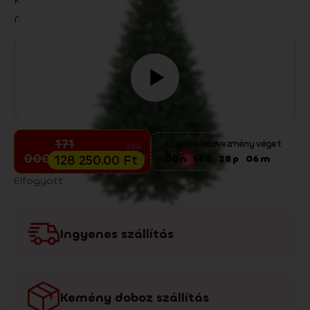
mutat.
Előkarácsonyi kiárusítás
171
Az extra kedvezmény véget
230
ér:
000.00
Ft
900.00
Ft
128 250.00
Ft
00
n
16
ó
28
p
05
m
Elfogyott
Ingyenes szállítás
Kemény doboz szállítás