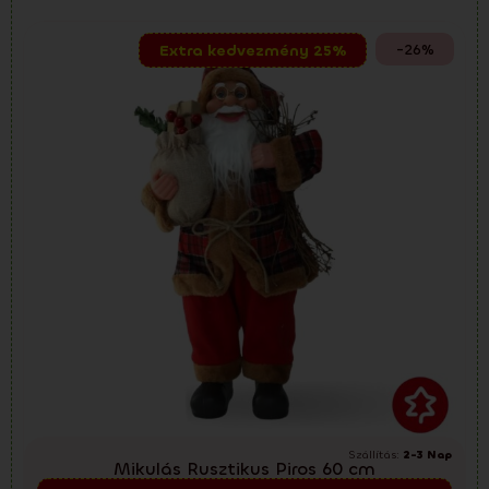
-26%
Extra kedvezmény 25%
Szállítás:
2-3 Nap
Mikulás Rusztikus Piros 60 cm
Előkarácsonyi kiárusítás