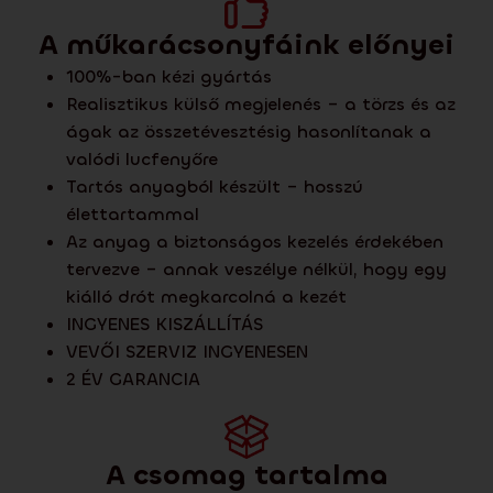
A műkarácsonyfáink előnyei
100%-ban kézi gyártás
Realisztikus külső megjelenés – a törzs és az
ágak az összetévesztésig hasonlítanak a
valódi lucfenyőre
Tartós anyagból készült – hosszú
élettartammal
Az anyag a biztonságos kezelés érdekében
tervezve – annak veszélye nélkül, hogy egy
kiálló drót megkarcolná a kezét
INGYENES KISZÁLLÍTÁS
VEVŐI SZERVIZ INGYENESEN
2 ÉV GARANCIA
A csomag tartalma