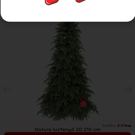
-26%
Extra kedvezmény 25%
Szállítás:
2-3 Nap
Natura lucfenyő 3D 210 cm