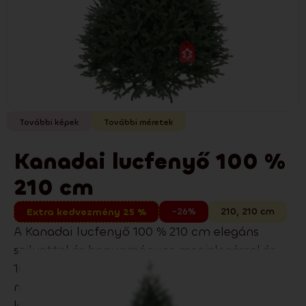
További képek
További méretek
Kanadai lucfenyő 100 %
210 cm
-26%
210
,
210
cm
Extra kedvezmény 25 %
A Kanadai lucfenyő 100 % 210 cm elegáns
sziluettel és hagyományos megjelenéssel és
100%‑os 3D PE tűlevelekkel, amelyek
megtévesztően élethűek jellemzi. Modern és
klasszikus enteriőrökben egyaránt remekül