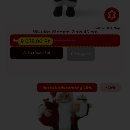
Szállítás:
2-3 Nap
Mikulás Modern Piros 45 cm
Előkarácsonyi kiárusítás
12 100.00
Ft
9 075.00
Ft
16 400.00
Ft
A fa részletei
Elfogyott
-26%
Extra kedvezmény 25%