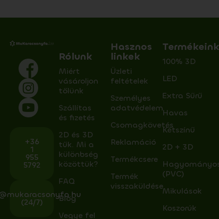
Hasznos
Termékein
Rólunk
linkek
100% 3D
Miért
Üzleti
LED
vásároljon
feltételek
tőlünk
Extra Sűrű
Személyes
Szállítas
adatvédelem
Havas
és fizetés
Csomagkövetés
Kétszínű
2D és 3D
+36
Reklamáció
tűk. Mi a
2D + 3D
1
különbség
955
Termékcsere
közöttük?
Hagyományo
5792
(PVC)
Termék
FAQ
visszaküldése
Mikulások
o@mukaracsonyfa.hu
Blog
(24/7)
Koszorúk
Vegye fel