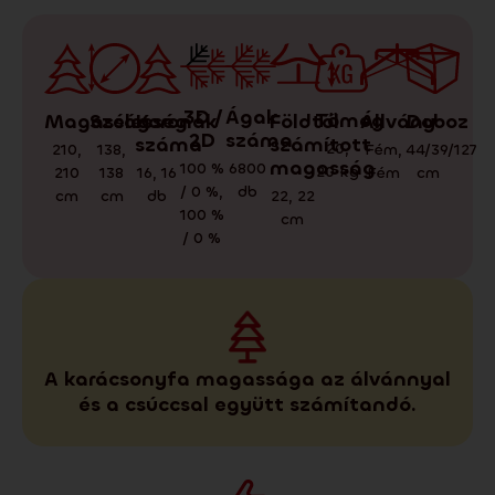
3D /
Ágak
Tömeg
Doboz
Állvány
Magasság
Koronák
Földtől
Szélesség
2D
száma
száma
számított
20
,
44/39/127
Fém
,
210
,
138
,
magasság
100 %
6800
20
kg
cm
Fém
210
16
,
16
138
/ 0 %
,
db
cm
db
22
,
22
cm
100 %
cm
/ 0 %
A karácsonyfa magassága az álvánnyal
és a csúccsal együtt számítandó.