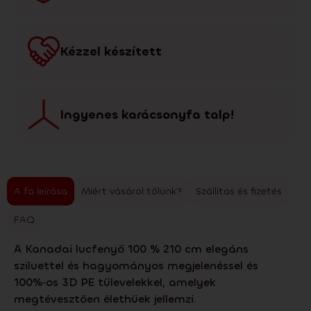
Kézzel készített
Ingyenes karácsonyfa talp!
A fa leírása
Miért vásárol tőlünk?
Szállítas és fizetés
FAQ
A Kanadai lucfenyő 100 % 210 cm elegáns
sziluettel és hagyományos megjelenéssel és
100%‑os 3D PE tűlevelekkel, amelyek
megtévesztően élethűek jellemzi.