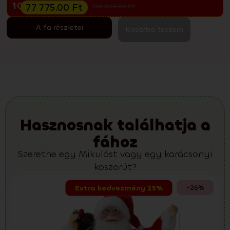
Előkarácsonyi kiárusítás
103 700.00
Ft
77 775.00
Ft
140 000.00
Ft
A fa részletei
Kosárba teszem
Hasznosnak találhatja a
fához
Szeretne egy Mikulást vagy egy karácsonyi
koszorút?
-26%
Extra kedvezmény 25%