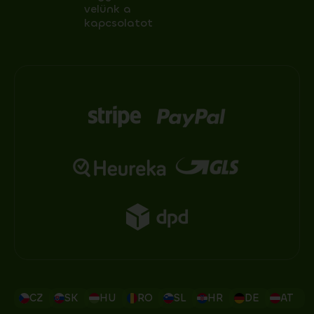
velünk a
kapcsolatot
CZ
SK
HU
RO
SL
HR
DE
AT