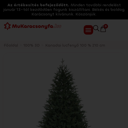
Az értékesítés befejeződött.
Minden további rendelést
január 13-tól kezdődően fogunk kiszállítani. Békés és boldog
Karácsonyt kívánunk. Köszönjük.
0
Főoldal
>
100% 3D
>
Kanadai lucfenyő 100 % 210 cm