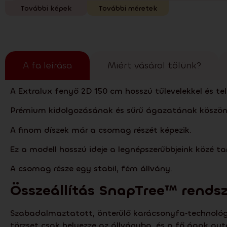
További képek
További méretek
A fa leírása
Miért vásárol tőlünk?
A Extralux fenyő 2D 150 cm hosszú tűlevelekkel és te
Prémium kidolgozásának és sűrű ágazatának köszönh
A finom díszek már a csomag részét képezik.
Ez a modell hosszú ideje a legnépszerűbbjeink közé tar
A csomag része egy stabil, fém állvány.
Összeállítás
SnapTree
™ rendsz
Szabadalmaztatott, önterülő karácsonyfa‑technológiá
törzset csak helyezze az állványba, és a fő ágak aut