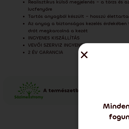
Realisztikus külső megjelenés – a törzs és 
lucfenyőre
Tartós anyagból készült – hosszú élettar
Az anyag a biztonságos kezelés érdekében t
drót megkarcolná a kezét
INGYENES KISZÁLLÍTÁS
VEVŐI SZERVIZ INGYENESEN
2 ÉV GARANCIA
A természetbeli fa ültetéséhez 
Minden
fogun