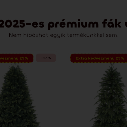
2025-es prémium fák új
Nem hibázhat egyik termékünkkel sem.
-26%
dvezmény 25%
Extra kedvezmény 25%