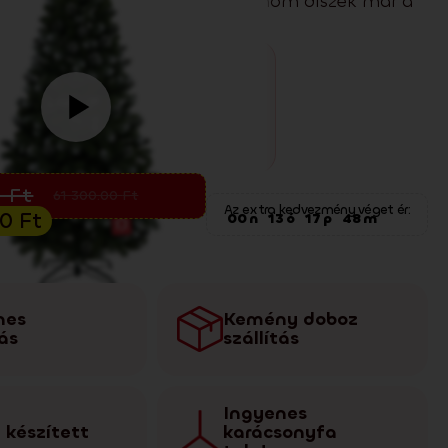
 egyaránt remekül mutat. A finom díszek már a
 képezik.
rusítás
0
Ft
61 300.00
Ft
Az extra kedvezmény véget ér:
00
Ft
00
n
13
ó
17
p
46
m
nes
Kemény doboz
tás
szállítás
Ingyenes
 készített
karácsonyfa