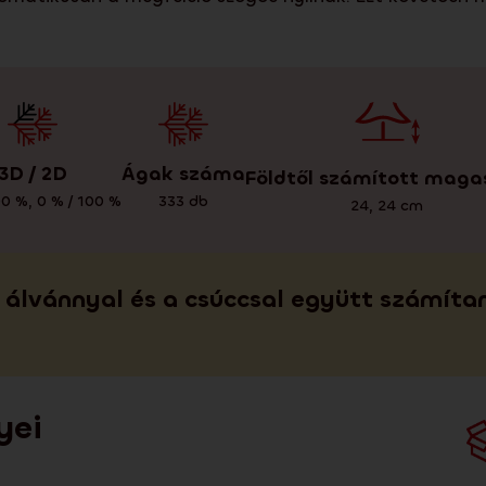
3D / 2D
Ágak száma
Földtől számított maga
00 %
,
0 % / 100 %
333
db
24
,
24
cm
álvánnyal és a csúccsal együtt számíta
yei