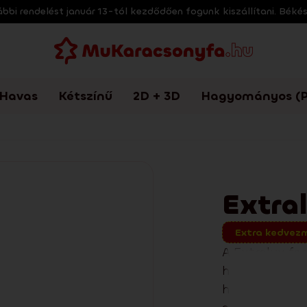
bi rendelést január 13-tól kezdődően fogunk kiszállítani. Béké
Havas
Kétszínű
2D + 3D
Hagyományos (P
Extra
Extra kedvez
A Extralux fen
hatással és fi
hangulatot te