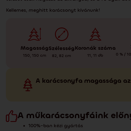
Kellemes, meghitt karácsonyt kívánunk!
Magasság
Koronák száma
Szélesség
0 % / 1
150
,
150
cm
11
,
11
db
82
,
82
cm
A karácsonyfa magassága az 
A műkarácsonyfáink előn
100%-ban kézi gyártás