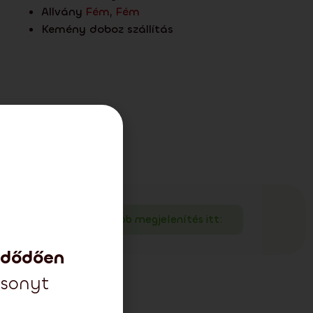
Allvány
Fém
,
Fém
Kemény doboz szállítás
 járul hozzá!
Több megjelenítés itt:
zdődően
csonyt