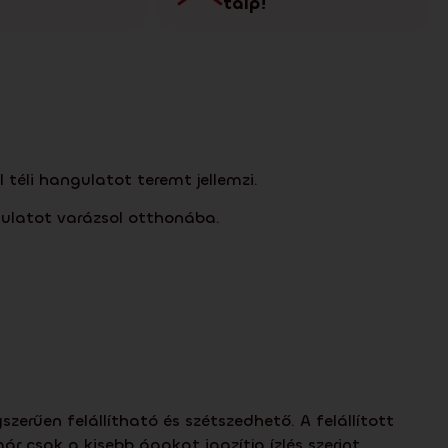
talp!
téli hangulatot teremt jellemzi.
ulatot varázsol otthonába.
rűen felállítható és szétszedhető. A felállított
 csak a kisebb ágakat igazítja ízlés szerint.