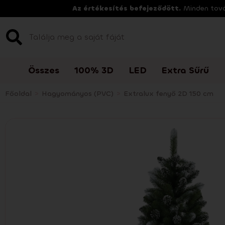
Az értékesítés befejeződött.
Minden továb
Összes
100% 3D
LED
Extra Sűrű
Főoldal
>
Hagyományos (PVC)
>
Extralux fenyő 2D 150 cm