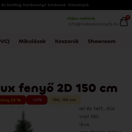
s és boldog Karácsonyt kívánunk. Köszönjük.
0
Írjon nekünk
info@mukaracsonyfa.hu
VC)
Mikulások
Koszorúk
Showroom
lux fenyő 2D 150 cm
-22%
150
,
150
cm
mény 25 %
yő 2D 150 cm hosszú tűlevelekkel és telt, dús
nom havas hatással, amely azonnal téli
remt jellemzi. Modern és klasszikus