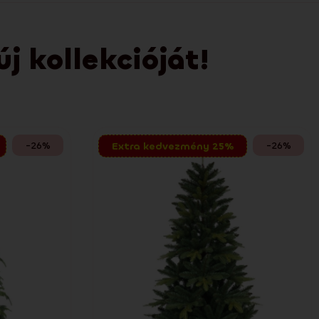
 kollekcióját!
-26%
-26%
Extra kedvezmény 25%