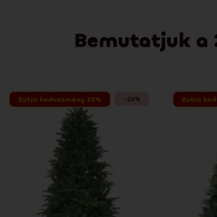
Bemutatjuk a 
-26%
Extra kedvezmény 25%
Extra ke