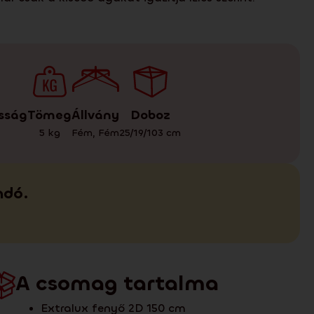
Tömeg
Doboz
Állvány
sság
5
kg
25/19/103
cm
Fém
,
Fém
ndó.
A csomag tartalma
Extralux fenyő 2D 150 cm