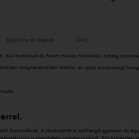
Szállítas és fizetés
FAQ
lt, dús hatással és finom havas hatással, amely azonnal 
etően megtévesztően élethű, és igazi karácsonyi hang
tozik.
errel.
t használunk. A rendszerrel a műfenyő gyorsan és egysze
omatikusan a megfelelő szögbe nyílnak. Ezt követően már