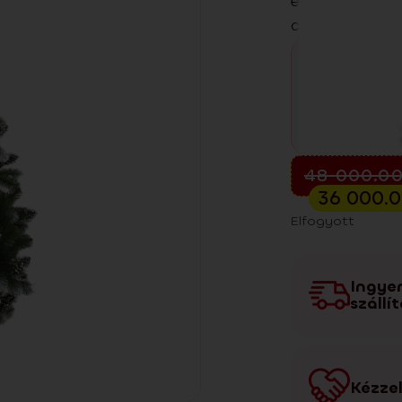
enteriőrökben
csomag részét
Előkarácsonyi kiá
48 000.0
36 000.
Elfogyott
Ingye
szállí
Kézzel