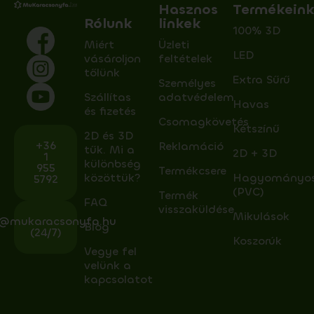
Hasznos
Termékein
Rólunk
linkek
100% 3D
Miért
Üzleti
LED
vásároljon
feltételek
tőlünk
Extra Sűrű
Személyes
Szállítas
adatvédelem
Havas
és fizetés
Csomagkövetés
Kétszínű
2D és 3D
+36
Reklamáció
tűk. Mi a
2D + 3D
1
különbség
955
Termékcsere
közöttük?
Hagyományo
5792
(PVC)
Termék
FAQ
visszaküldése
Mikulások
o@mukaracsonyfa.hu
Blog
(24/7)
Koszorúk
Vegye fel
velünk a
kapcsolatot