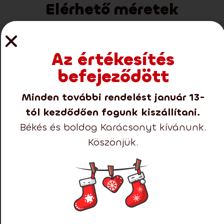
Elérhető méretek
Az értékesítés
befejeződött
Minden további rendelést január 13-
Bemutatjuk a 2025-es
tól kezdődően fogunk kiszállítani.
prémium fák új
Békés és boldog Karácsonyt kívánunk.
kollekcióját!
Köszönjük.
Nem hibázhat egyik termékünkkel sem.
-26%
Extra kedvezmény 25%