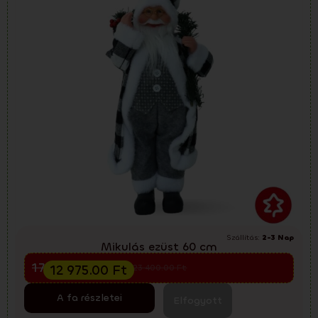
Szállítás:
2-3 Nap
Mikulás ezüst 60 cm
Előkarácsonyi kiárusítás
17 300.00
Ft
12 975.00
Ft
23 400.00
Ft
A fa részletei
Elfogyott