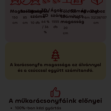
3D /
Ágak
Tömeg
Doboz
Állvány
Magasság
Koronák
Földtől
Szélesség
2D
száma
száma
számított
9
kg
32/28/107
Fém
150
85
magasság
64 %
1555
cm
cm
10
db
cm
/ 36
db
20
%
cm
A karácsonyfa magassága az álvánnyal
és a csúccsal együtt számítandó.
A műkarácsonyfáink előnyei
100%-ban kézi gyártás