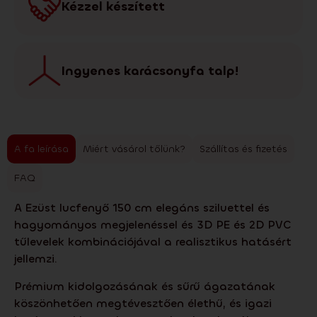
Kézzel készített
Ingyenes karácsonyfa talp!
A fa leírása
Miért vásárol tőlünk?
Szállítas és fizetés
FAQ
A Ezüst lucfenyő 150 cm elegáns sziluettel és
hagyományos megjelenéssel és 3D PE és 2D PVC
tűlevelek kombinációjával a realisztikus hatásért
jellemzi.
Prémium kidolgozásának és sűrű ágazatának
köszönhetően megtévesztően élethű, és igazi