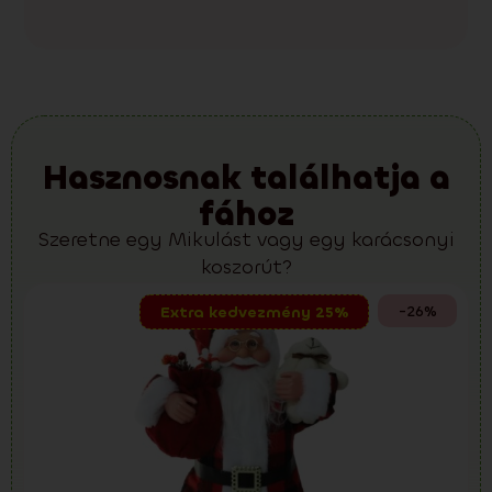
Hasznosnak találhatja a
fához
Szeretne egy Mikulást vagy egy karácsonyi
koszorút?
-26%
Extra kedvezmény 25%