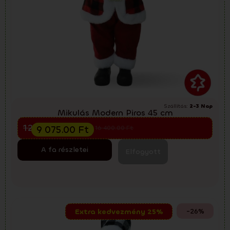
Szállítás:
2-3 Nap
Mikulás Modern Piros 45 cm
Előkarácsonyi kiárusítás
12 100.00
Ft
9 075.00
Ft
16 400.00
Ft
A fa részletei
Elfogyott
-26%
Extra kedvezmény 25%