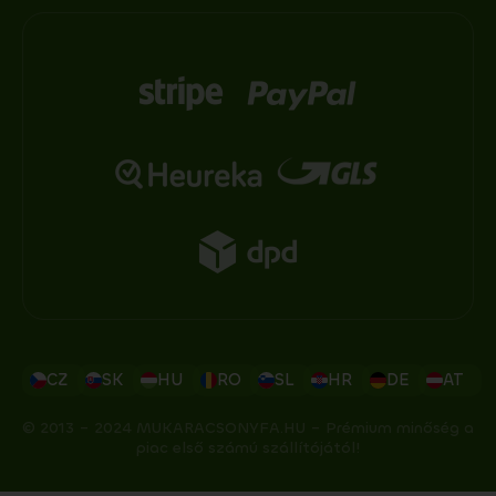
CZ
SK
HU
RO
SL
HR
DE
AT
© 2013 – 2024 MUKARACSONYFA.HU – Prémium minőség a
piac első számú szállítójától!