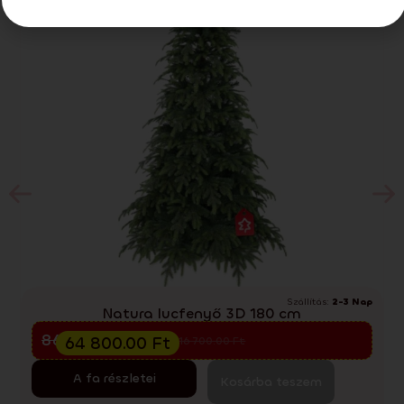
Szállítás:
2-3 Nap
Natura lucfenyő 3D 180 cm
Előkarácsonyi kiárusítás
86 400.00
Ft
64 800.00
Ft
116 700.00
Ft
A fa részletei
Kosárba teszem