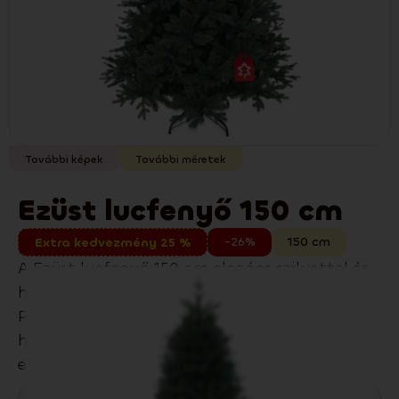
További képek
További méretek
Ezüst lucfenyő 150 cm
-26%
150
cm
Extra kedvezmény 25 %
A Ezüst lucfenyő 150 cm elegáns sziluettel és
hagyományos megjelenéssel és 3D PE és 2D
PVC tűlevelek kombinációjával a realisztikus
hatásért jellemzi. Modern és klasszikus
enteriőrökben egyaránt remekül mutat.