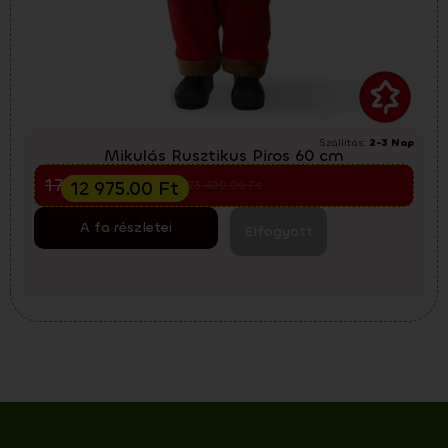
Szállítás:
2-3 Nap
Mikulás Rusztikus Piros 60 cm
Előkarácsonyi kiárusítás
17 300.00
Ft
12 975.00
Ft
23 400.00
Ft
A fa részletei
Elfogyott