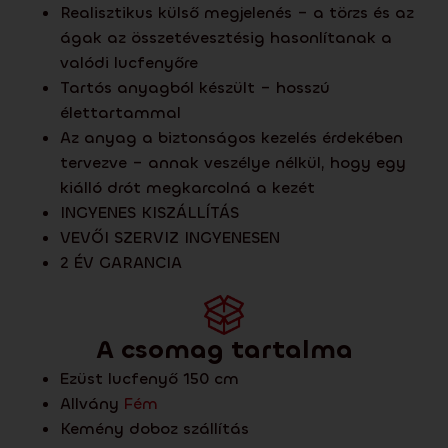
Realisztikus külső megjelenés – a törzs és az
ágak az összetévesztésig hasonlítanak a
valódi lucfenyőre
Tartós anyagból készült – hosszú
élettartammal
Az anyag a biztonságos kezelés érdekében
tervezve – annak veszélye nélkül, hogy egy
kiálló drót megkarcolná a kezét
INGYENES KISZÁLLÍTÁS
VEVŐI SZERVIZ INGYENESEN
2 ÉV GARANCIA
A csomag tartalma
Ezüst lucfenyő 150 cm
Allvány
Fém
Kemény doboz szállítás