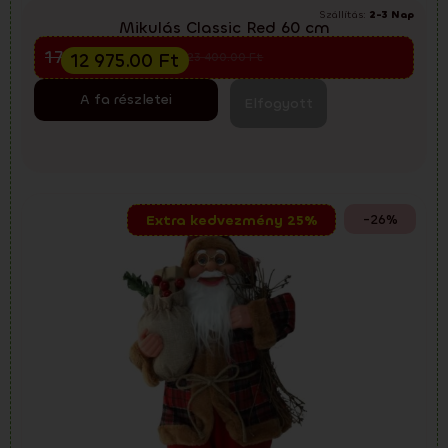
Szállítás:
2-3 Nap
Mikulás Classic Red 60 cm
Előkarácsonyi kiárusítás
17 300.00
Ft
12 975.00
Ft
23 400.00
Ft
A fa részletei
Elfogyott
-26%
Extra kedvezmény 25%