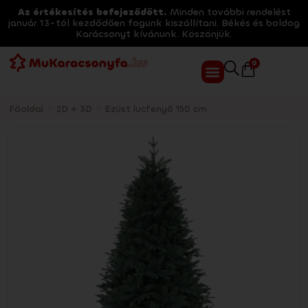
Az értékesítés befejeződött.
Minden további rendelést
január 13-tól kezdődően fogunk kiszállítani. Békés és boldog
Karácsonyt kívánunk. Köszönjük.
0
Főoldal
>
2D + 3D
>
Ezüst lucfenyő 150 cm