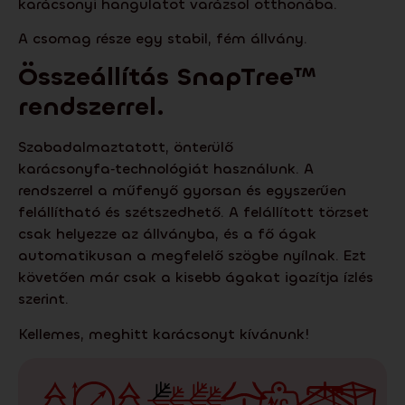
karácsonyi hangulatot varázsol otthonába.
A csomag része egy stabil, fém állvány.
Összeállítás
SnapTree
™
rendszerrel.
Szabadalmaztatott, önterülő
karácsonyfa‑technológiát használunk. A
rendszerrel a műfenyő gyorsan és egyszerűen
felállítható és szétszedhető. A felállított törzset
csak helyezze az állványba, és a fő ágak
automatikusan a megfelelő szögbe nyílnak. Ezt
követően már csak a kisebb ágakat igazítja ízlés
szerint.
Kellemes, meghitt karácsonyt kívánunk!