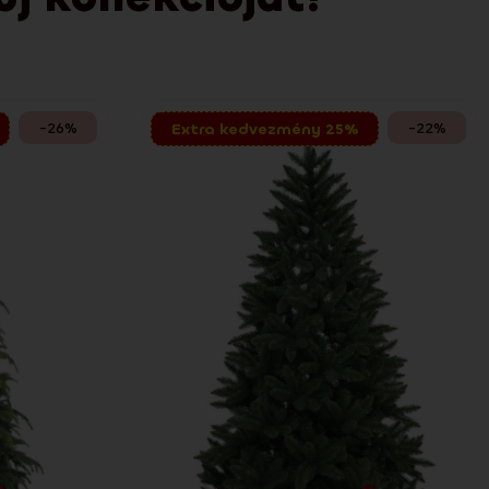
-26%
-22%
Extra kedvezmény 25%