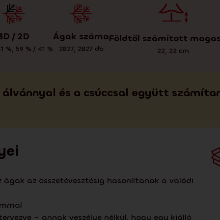
3D / 2D
Ágak száma
Földtől számított maga
41 %
,
59 % / 41 %
2827
,
2827
db
22
,
22
cm
álvánnyal és a csúccsal együtt számíta
yei
az ágak az összetévesztésig hasonlítanak a valódi
tammal
ervezve – annak veszélye nélkül, hogy egy kiálló