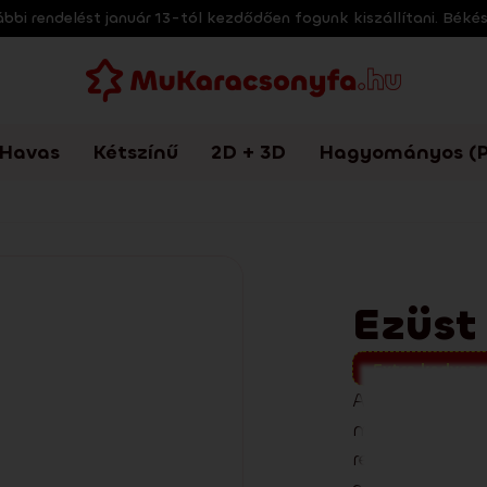
bi rendelést január 13-tól kezdődően fogunk kiszállítani. Béké
Havas
Kétszínű
2D + 3D
Hagyományos (P
Ezüst
Extra kedvez
A Ezüst lucfe
megjelenéssel
realisztikus h