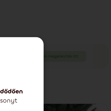
 járul hozzá!
Több megjelenítés itt:
zdődően
csonyt