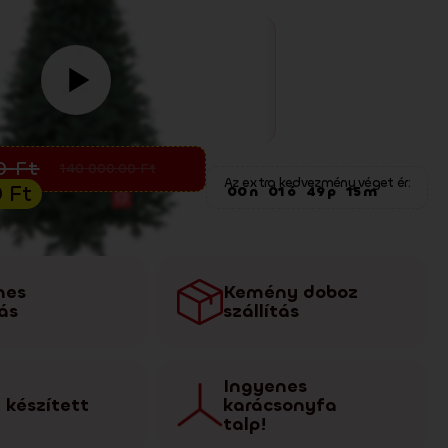
 egyaránt remekül mutat.
rusítás
00
Ft
140 000.00
Ft
Az extra kedvezmény véget ér:
0
Ft
00
n
01
ó
49
p
14
m
nes
Kemény doboz
tás
szállítás
Ingyenes
 készített
karácsonyfa
talp!