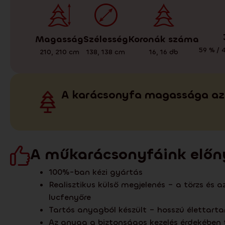
Magasság
Koronák száma
Szélesség
59 % / 
210
,
210
cm
16
,
16
db
138
,
138
cm
A karácsonyfa magassága az 
A műkarácsonyfáink előn
100%-ban kézi gyártás
Realisztikus külső megjelenés – a törzs és 
lucfenyőre
Tartós anyagból készült – hosszú élettar
Az anyag a biztonságos kezelés érdekében t