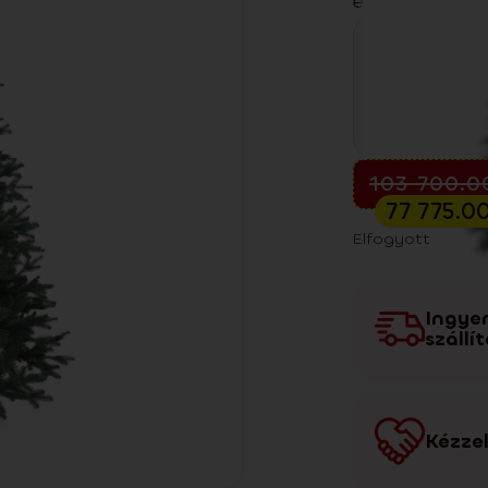
enteriőrökben
Előkarácsonyi kiá
103 700.
77 775.0
Elfogyott
Ingye
szállí
Kézzel