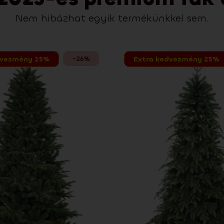
Nem hibázhat egyik termékünkkel sem.
-26%
dvezmény 25%
Extra kedvezmény 25%