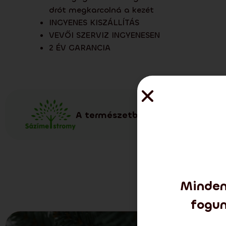
drót megkarcolná a kezét
INGYENES KISZÁLLÍTÁS
VEVŐI SZERVIZ INGYENESEN
2 ÉV GARANCIA
A természetbeli fa ültetéséhez 
Minden
fogun