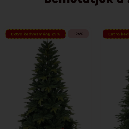
-26%
Extra kedvezmény 25%
Extra ke