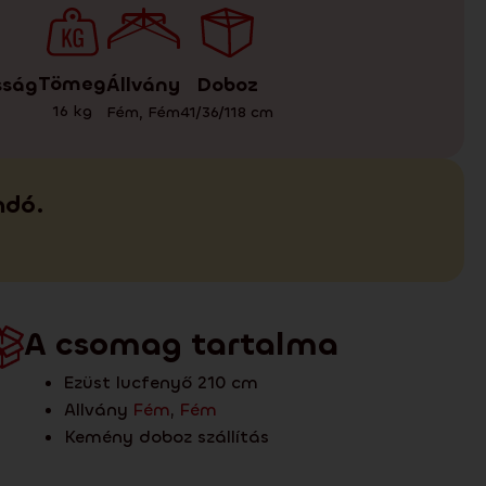
Tömeg
Doboz
Állvány
sság
16
kg
41/36/118
cm
Fém
,
Fém
ndó.
A csomag tartalma
Ezüst lucfenyő 210 cm
Allvány
Fém
,
Fém
Kemény doboz szállítás