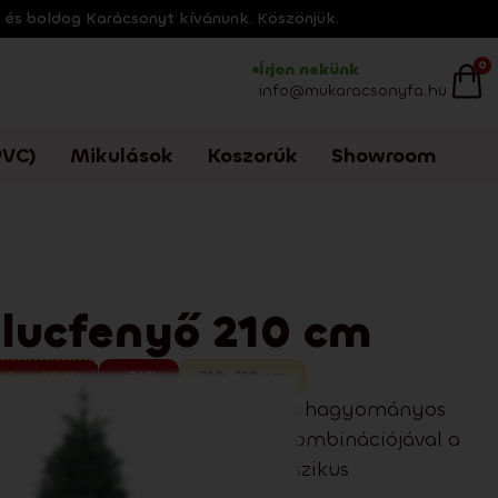
s és boldog Karácsonyt kívánunk. Köszönjük.
0
Írjon nekünk
info@mukaracsonyfa.hu
VC)
Mikulások
Koszorúk
Showroom
 lucfenyő 210 cm
-26%
210
,
210
cm
mény 25 %
nyő 210 cm elegáns sziluettel és hagyományos
 és 3D PE és 2D PVC tűlevelek kombinációjával a
atásért jellemzi. Modern és klasszikus