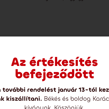
az egy műfenyő megvásárlásával 10 CZK összeggel
Az értékesítés
befejeződött
További képek
 további rendelést január 13-tól ke
k kiszállítani.
Békés és boldog Kará
kívánunk. Köszönjük.