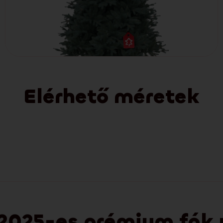
Elérhető méretek
2025-es prémium fák új