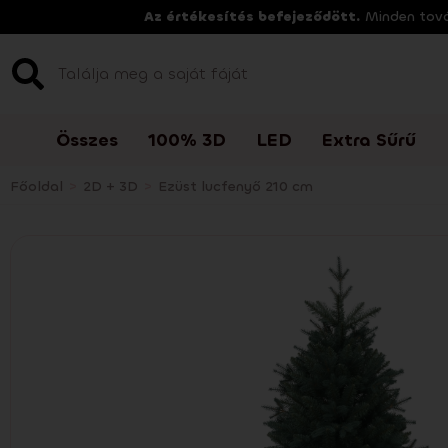
Az értékesítés befejeződött.
Minden továb
Összes
100% 3D
LED
Extra Sűrű
Főoldal
>
2D + 3D
>
Ezüst lucfenyő 210 cm