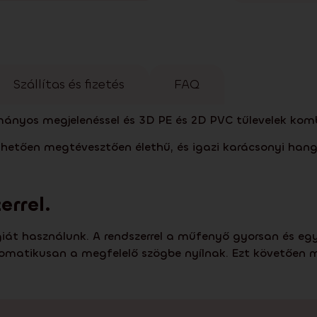
Szállítas és fizetés
FAQ
ányos megjelenéssel és 3D PE és 2D PVC tűlevelek kombin
etően megtévesztően élethű, és igazi karácsonyi hang
errel.
t használunk. A rendszerrel a műfenyő gyorsan és egysze
omatikusan a megfelelő szögbe nyílnak. Ezt követően már