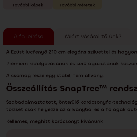
További képek
További méretek
A fa leírása
Miért vásárol tőlünk?
A Ezüst lucfenyő 210 cm elegáns sziluettel és hagyom
Prémium kidolgozásának és sűrű ágazatának köszönh
A csomag része egy stabil, fém állvány.
Összeállítás
SnapTree
™ rendsz
Szabadalmaztatott, önterülő karácsonyfa‑technológiá
törzset csak helyezze az állványba, és a fő ágak aut
Kellemes, meghitt karácsonyt kívánunk!