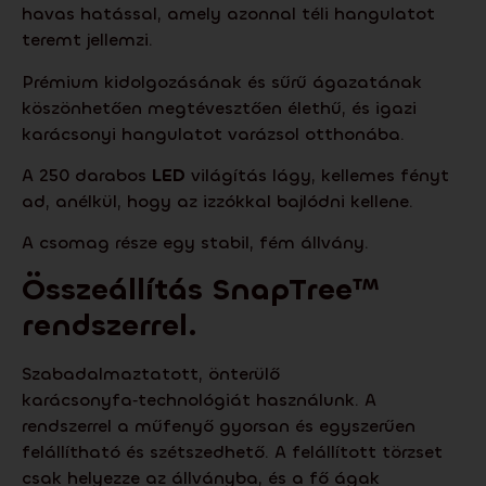
havas hatással, amely azonnal téli hangulatot
teremt jellemzi.
Prémium kidolgozásának és sűrű ágazatának
köszönhetően megtévesztően élethű, és igazi
karácsonyi hangulatot varázsol otthonába.
A 250 darabos
LED
világítás lágy, kellemes fényt
ad, anélkül, hogy az izzókkal bajlódni kellene.
A csomag része egy stabil, fém állvány.
Összeállítás
SnapTree
™
rendszerrel.
Szabadalmaztatott, önterülő
karácsonyfa‑technológiát használunk. A
rendszerrel a műfenyő gyorsan és egyszerűen
felállítható és szétszedhető. A felállított törzset
csak helyezze az állványba, és a fő ágak