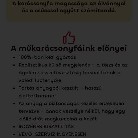
A karácsonyfa magassága az álvánnyal
és a csúccsal együtt számítandó.
A műkarácsonyfáink előnyei
100%-ban kézi gyártás
Realisztikus külső megjelenés – a törzs és az
ágak az összetévesztésig hasonlítanak a
valódi lucfenyőre
Tartós anyagból készült – hosszú
élettartammal
Az anyag a biztonságos kezelés érdekében
tervezve – annak veszélye nélkül, hogy egy
kiálló drót megkarcolná a kezét
INGYENES KISZÁLLÍTÁS
VEVŐI SZERVIZ INGYENESEN