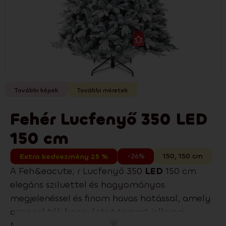
További képek
További méretek
Fehér Lucfenyő 350 LED
150 cm
-26%
150
,
150
cm
Extra kedvezmény 25 %
A Feh&eacute; r Lucfenyő 350
LED
150 cm
elegáns sziluettel és hagyományos
megjelenéssel és finom havas hatással, amely
azonnal téli hangulatot teremt jellemzi.
Modern és klasszikus enteriőrökben egyaránt