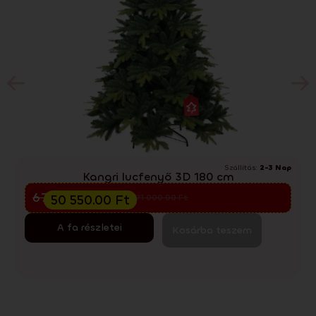
Szállítás:
2-3 Nap
Kangri lucfenyő 3D 180 cm
Előkarácsonyi kiárusítás
67 400.00
Ft
50 550.00
Ft
91 000.00
Ft
A fa részletei
Kosárba teszem