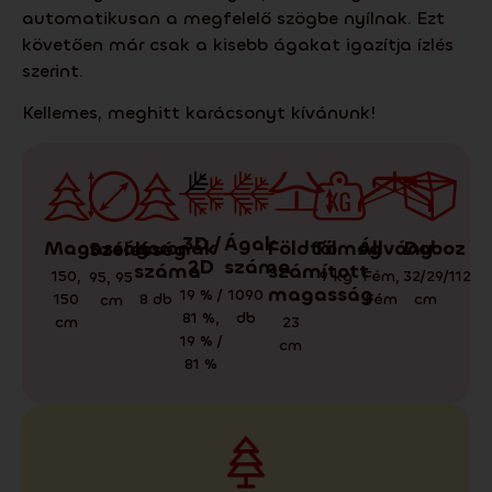
automatikusan a megfelelő szögbe nyílnak. Ezt
követően már csak a kisebb ágakat igazítja ízlés
szerint.
Kellemes, meghitt karácsonyt kívánunk!
3D /
Ágak
Tömeg
Doboz
Állvány
Magasság
Koronák
Földtől
Szélesség
2D
száma
száma
számított
9
kg
32/29/112
Fém
,
150
,
95
,
95
magasság
19 % /
1090
cm
Fém
150
8
db
cm
81 %
,
db
cm
23
19 % /
cm
81 %