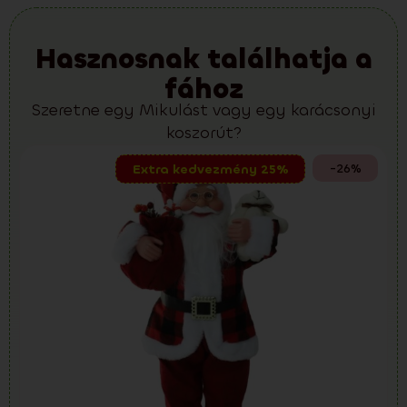
Hasznosnak találhatja a
fához
Szeretne egy Mikulást vagy egy karácsonyi
koszorút?
-26%
Extra kedvezmény 25%