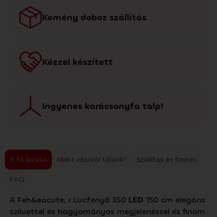
Kemény doboz szállítás
Kézzel készített
Ingyenes karácsonyfa talp!
A fa leírása
Miért vásárol tőlünk?
Szállítas és fizetés
FAQ
A Feh&eacute; r Lucfenyő 350
LED
150 cm elegáns
sziluettel és hagyományos megjelenéssel és finom