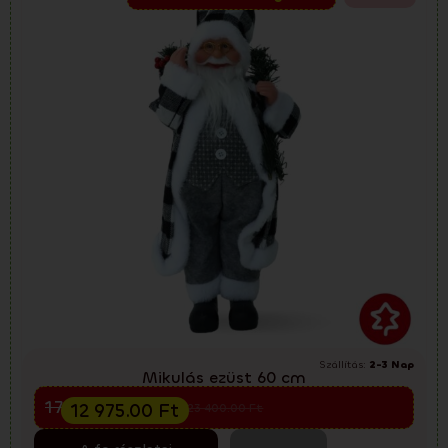
Szállítás:
2-3 Nap
Mikulás ezüst 60 cm
Előkarácsonyi kiárusítás
17 300.00
Ft
12 975.00
Ft
23 400.00
Ft