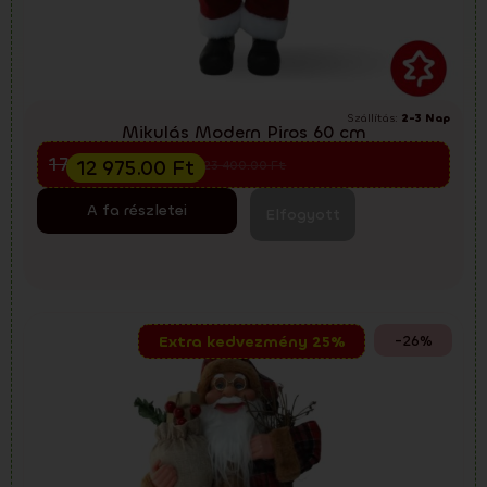
Szállítás:
2-3 Nap
Mikulás Modern Piros 60 cm
Előkarácsonyi kiárusítás
17 300.00
Ft
12 975.00
Ft
23 400.00
Ft
A fa részletei
Elfogyott
-26%
Extra kedvezmény 25%