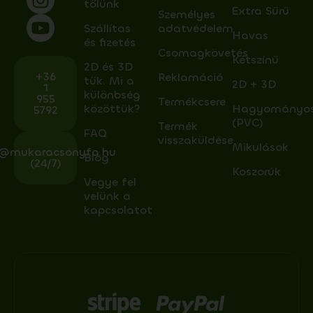
tőlünk
Extra Sűrű
Személyes
Szállítas
adatvédelem
Havas
és fizetés
Csomagkövetés
Kétszínű
2D és 3D
+36
Reklamáció
tűk. Mi a
2D + 3D
1
különbség
955
Termékcsere
közöttük?
Hagyományo
5792
(PVC)
Termék
FAQ
visszaküldése
Mikulások
o@mukaracsonyfa.hu
Blog
(24/7)
Koszorúk
Vegye fel
velünk a
kapcsolatot