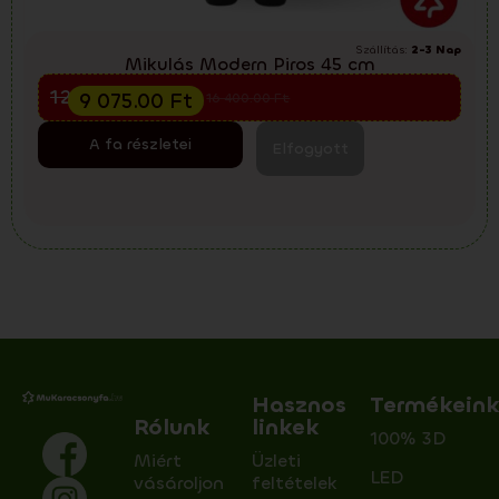
Szállítás:
2-3 Nap
Mikulás Modern Piros 45 cm
Előkarácsonyi kiárusítás
12 100.00
Ft
9 075.00
Ft
16 400.00
Ft
A fa részletei
Elfogyott
Hasznos
Termékein
Rólunk
linkek
100% 3D
Miért
Üzleti
LED
vásároljon
feltételek