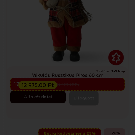
Szállítás:
2-3 Nap
Mikulás Rusztikus Piros 60 cm
Előkarácsonyi kiárusítás
17 300.00
Ft
12 975.00
Ft
23 400.00
Ft
A fa részletei
Elfogyott
-26%
Extra kedvezmény 25%