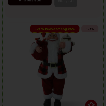
A fa részletei
Elfogyott
-26%
Extra kedvezmény 25%