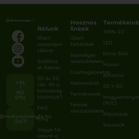
Hasznos
Termékein
Rólunk
linkek
100% 3D
Miért
Üzleti
LED
vásároljon
feltételek
tőlünk
Extra Sűrű
Személyes
Szállítas
adatvédelem
Havas
és fizetés
Csomagkövetés
Kétszínű
2D és 3D
+36
Reklamáció
tűk. Mi a
2D + 3D
1
különbség
955
Termékcsere
közöttük?
Hagyományo
5792
(PVC)
Termék
FAQ
visszaküldése
Mikulások
o@mukaracsonyfa.hu
Blog
(24/7)
Koszorúk
Vegye fel
velünk a