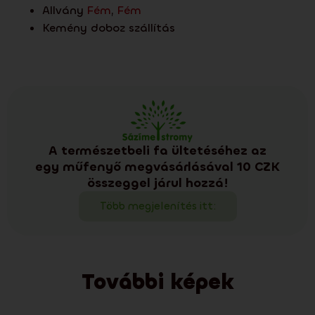
Allvány
Fém
,
Fém
Kemény doboz szállítás
A természetbeli fa ültetéséhez az
egy műfenyő megvásárlásával 10 CZK
összeggel járul hozzá!
Több megjelenítés itt:
További képek