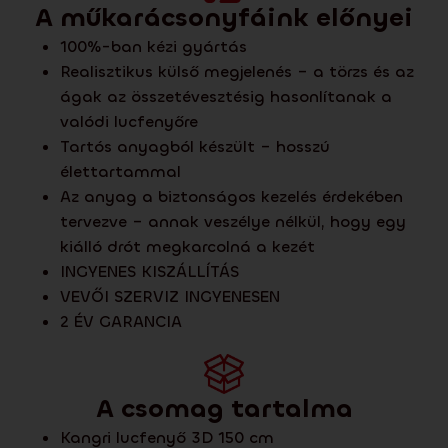
A műkarácsonyfáink előnyei
100%-ban kézi gyártás
Realisztikus külső megjelenés – a törzs és az
ágak az összetévesztésig hasonlítanak a
valódi lucfenyőre
Tartós anyagból készült – hosszú
élettartammal
Az anyag a biztonságos kezelés érdekében
tervezve – annak veszélye nélkül, hogy egy
kiálló drót megkarcolná a kezét
INGYENES KISZÁLLÍTÁS
VEVŐI SZERVIZ INGYENESEN
2 ÉV GARANCIA
A csomag tartalma
Kangri lucfenyő 3D 150 cm