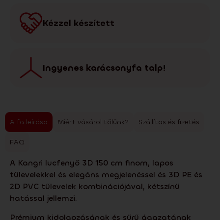
Kézzel készített
Ingyenes karácsonyfa talp!
A fa leírása
Miért vásárol tőlünk?
Szállítas és fizetés
FAQ
A Kangri lucfenyő 3D 150 cm finom, lapos
tűlevelekkel és elegáns megjelenéssel és 3D PE és
2D PVC tűlevelek kombinációjával, kétszínű
hatással jellemzi.
Prémium kidolgozásának és sűrű ágazatának