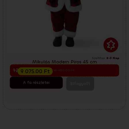
Szállítás:
2-3 Nap
Mikulás Modern Piros 45 cm
Előkarácsonyi kiárusítás
12 100.00
Ft
9 075.00
Ft
16 400.00
Ft
A fa részletei
Elfogyott