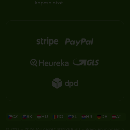
kapcsolatot
CZ
SK
HU
RO
SL
HR
DE
AT
© 2013 – 2024 MUKARACSONYFA.HU – Prémium minőség a