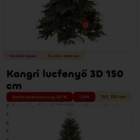
További képek
További méretek
Kangri lucfenyő 3D 150
cm
-26%
150
,
150
cm
Extra kedvezmény 25 %
A Kangri lucfenyő 3D 150 cm finom, lapos
tűlevelekkel és elegáns megjelenéssel és 3D PE
és 2D PVC tűlevelek kombinációjával, kétszínű
hatással jellemzi. Modern és klasszikus
enteriőrökben egyaránt remekül mutat.