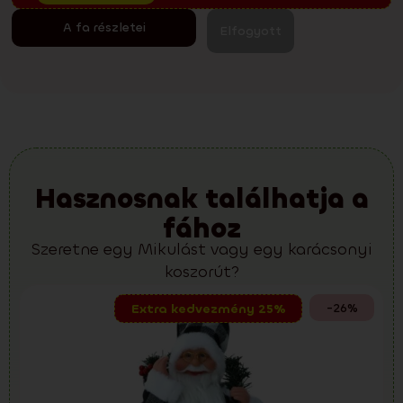
A fa részletei
Elfogyott
Hasznosnak találhatja a
fához
Szeretne egy Mikulást vagy egy karácsonyi
koszorút?
-26%
Extra kedvezmény 25%