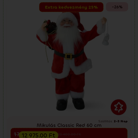
-26%
Extra kedvezmény 25%
Szállítás:
2-3 Nap
Mikulás Classic Red 60 cm
Előkarácsonyi kiárusítás
17 300.00
Ft
12 975.00
Ft
23 400.00
Ft