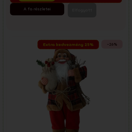
A fa részletei
Elfogyott
-26%
Extra kedvezmény 25%