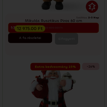
Szállítás:
2-3 Nap
Mikulás Rusztikus Piros 60 cm
Előkarácsonyi kiárusítás
17 300.00
Ft
12 975.00
Ft
23 400.00
Ft
A fa részletei
Elfogyott
-26%
Extra kedvezmény 25%