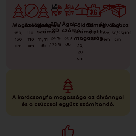
3D /
Ágak
Tömeg
Doboz
Állvány
Magasság
Koronák
Földtől
Szélesség
2D
száma
száma
számított
7
,
7
30/23/102
Fém
,
150
,
110
,
magasság
24 %
608
kg
cm
Fém
150
11
,
11
110
/ 76 %
db
cm
db
20
,
cm
20
cm
A karácsonyfa magassága az álvánnyal
és a csúccsal együtt számítandó.