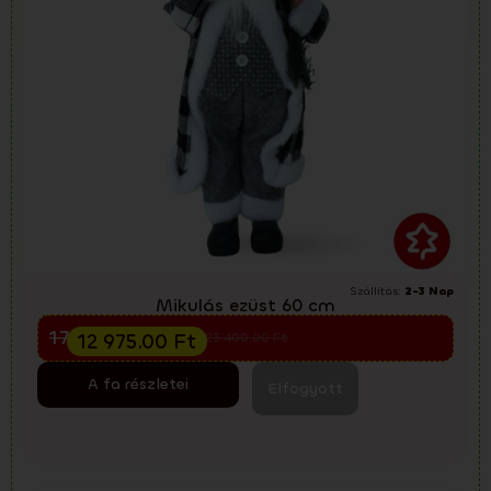
Szállítás:
2-3 Nap
Mikulás ezüst 60 cm
Előkarácsonyi kiárusítás
17 300.00
Ft
12 975.00
Ft
23 400.00
Ft
A fa részletei
Elfogyott