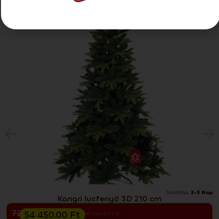
-26%
Extra kedvezmény 25%
Szállítás:
2-3 Nap
Kangri lucfenyő 3D 210 cm
Előkarácsonyi kiárusítás
72 600.00
Ft
54 450.00
Ft
98 100.00
Ft