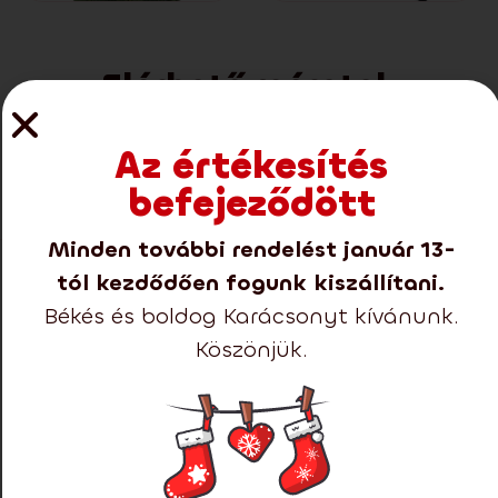
Elérhető méretek
Az értékesítés
befejeződött
Minden további rendelést január 13-
tól kezdődően fogunk kiszállítani.
Bemutatjuk a 2025-es
Békés és boldog Karácsonyt kívánunk.
prémium fák új
Köszönjük.
kollekcióját!
Nem hibázhat egyik termékünkkel sem.