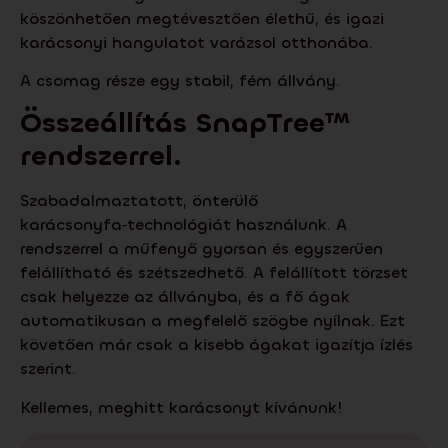
köszönhetően megtévesztően élethű, és igazi
karácsonyi hangulatot varázsol otthonába.
A csomag része egy stabil, fém állvány.
Összeállítás
SnapTree
™
rendszerrel.
Szabadalmaztatott, önterülő
karácsonyfa‑technológiát használunk. A
rendszerrel a műfenyő gyorsan és egyszerűen
felállítható és szétszedhető. A felállított törzset
csak helyezze az állványba, és a fő ágak
automatikusan a megfelelő szögbe nyílnak. Ezt
követően már csak a kisebb ágakat igazítja ízlés
szerint.
Kellemes, meghitt karácsonyt kívánunk!