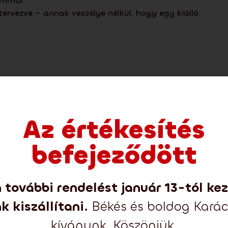
tammal
ervezve – annak veszélye nélkül, hogy egy kiálló
Az értékesítés
az egy műfenyő megvásárlásával 10 CZK összeggel
befejeződött
 további rendelést január 13-tól ke
További képek
k kiszállítani.
Békés és boldog Kará
kívánunk. Köszönjük.