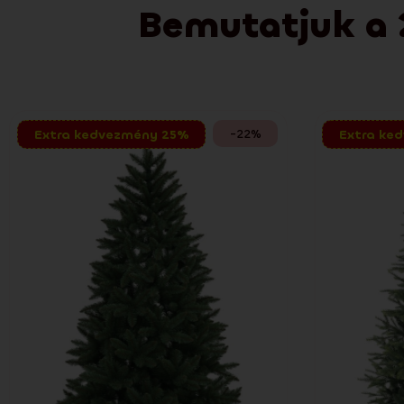
Bemutatjuk a 
-22%
Extra kedvezmény 25%
Extra ke