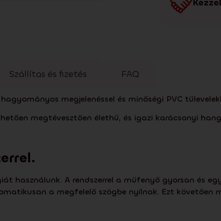
Kézzel
Szállítas és fizetés
FAQ
 hagyományos megjelenéssel és minőségi PVC tűlevelekke
etően megtévesztően élethű, és igazi karácsonyi hang
errel.
t használunk. A rendszerrel a műfenyő gyorsan és egysze
omatikusan a megfelelő szögbe nyílnak. Ezt követően már