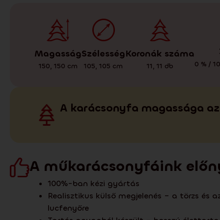
Magasság
Koronák száma
Szélesség
0 % / 1
150
,
150
cm
11
,
11
db
105
,
105
cm
A karácsonyfa magassága az 
A műkarácsonyfáink előn
100%-ban kézi gyártás
Realisztikus külső megjelenés – a törzs és 
lucfenyőre