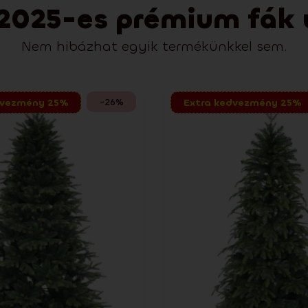
2025-es prémium fák új
Nem hibázhat egyik termékünkkel sem.
-26%
dvezmény 25%
Extra kedvezmény 25%