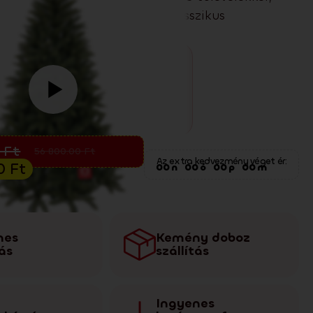
tással jellemzi. Modern és klasszikus
 egyaránt remekül mutat.
rusítás
0
Ft
56 800.00
Ft
Az extra kedvezmény véget ér:
00
Ft
00
n
00
ó
00
p
00
m
nes
Kemény doboz
tás
szállítás
Ingyenes