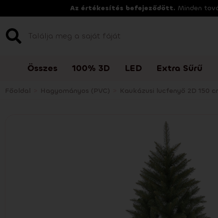
Az értékesítés befejeződött.
Minden továb
Összes
100% 3D
LED
Extra Sűrű
Főoldal
>
Hagyományos (PVC)
>
Kaukázusi lucfenyő 2D 150 