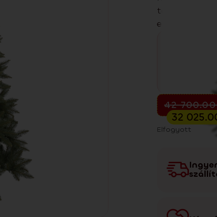
természetes ha
enteriőrökben
Előkarácsonyi kiá
42 700.0
32 025.
Elfogyott
Ingye
szállí