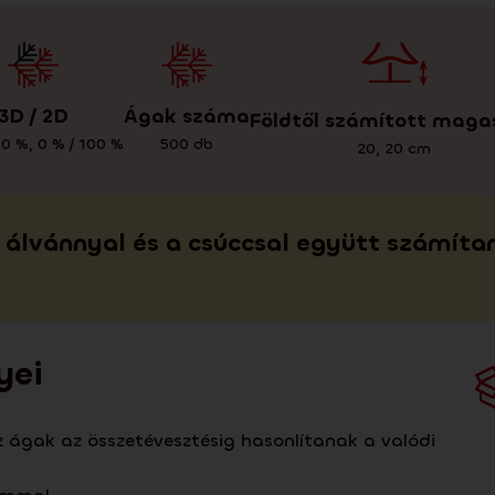
3D / 2D
Ágak száma
Földtől számított maga
00 %
,
0 % / 100 %
500
db
20
,
20
cm
álvánnyal és a csúccsal együtt számíta
yei
az ágak az összetévesztésig hasonlítanak a valódi