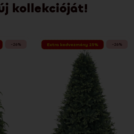
 kollekcióját!
-26%
-26%
Extra kedvezmény 25%