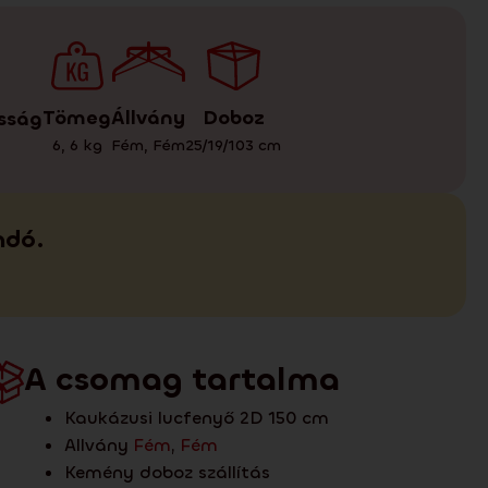
Tömeg
Doboz
Állvány
sság
6
,
6
kg
25/19/103
cm
Fém
,
Fém
ndó.
A csomag tartalma
Kaukázusi lucfenyő 2D 150 cm
Allvány
Fém
,
Fém
Kemény doboz szállítás