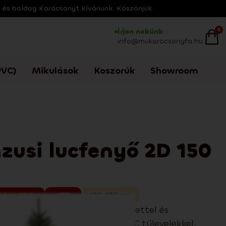
s és boldog Karácsonyt kívánunk. Köszönjük.
0
Írjon nekünk
info@mukaracsonyfa.hu
VC)
Mikulások
Koszorúk
Showroom
zusi lucfenyő 2D 150
-25%
150
,
150
cm
mény 25 %
cfenyő 2D 150 cm elegáns sziluettel és
egjelenéssel és minőségi PVC tűlevelekkel,