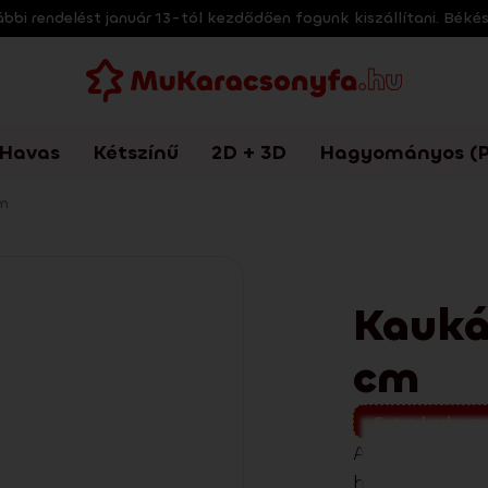
bi rendelést január 13-tól kezdődően fogunk kiszállítani. Béké
Havas
Kétszínű
2D + 3D
Hagyományos (P
cm
Kauká
cm
Extra kedvez
A Kaukázusi lu
hagyományos m