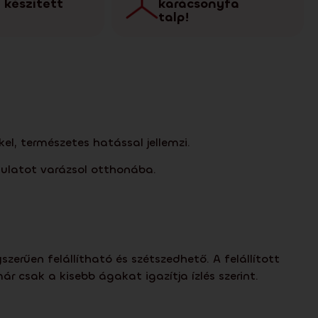
 készített
karácsonyfa
talp!
l, természetes hatással jellemzi.
ulatot varázsol otthonába.
rűen felállítható és szétszedhető. A felállított
 csak a kisebb ágakat igazítja ízlés szerint.