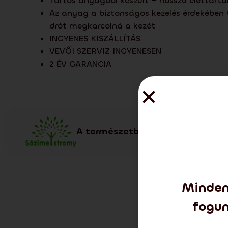
Tartós anyagból készült – hosszú élettar
Az anyag a biztonságos kezelés érdekében t
drót megkarcolná a kezét
INGYENES KISZÁLLÍTÁS
VEVŐI SZERVIZ INGYENESEN
2 ÉV GARANCIA
A természetbeli fa ültetéséhez 
Minden
fogun