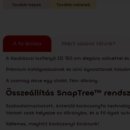
További képek
További méretek
A fa leírása
Miért vásárol tőlünk?
A Kaukázusi lucfenyő 2D 150 cm elegáns sziluettel és
Prémium kidolgozásának és sűrű ágazatának köszönh
A csomag része egy stabil, fém állvány.
Összeállítás
SnapTree
™ rendsz
Szabadalmaztatott, önterülő karácsonyfa‑technológiá
törzset csak helyezze az állványba, és a fő ágak aut
Kellemes, meghitt karácsonyt kívánunk!