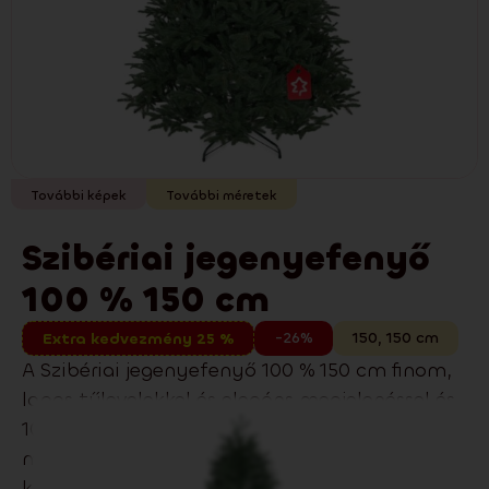
További képek
További méretek
Szibériai jegenyefenyő
100 % 150 cm
-26%
150
,
150
cm
Extra kedvezmény 25 %
A Szibériai jegenyefenyő 100 % 150 cm finom,
lapos tűlevelekkel és elegáns megjelenéssel és
100%‑os 3D PE tűlevelekkel, amelyek
megtévesztően élethűek jellemzi. Modern és
klasszikus enteriőrökben egyaránt remekül