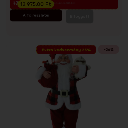
17 300.00
Ft
12 975.00
Ft
23 400.00
Ft
A fa részletei
Elfogyott
-26%
Extra kedvezmény 25%