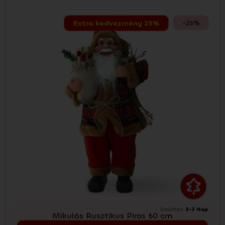
-26%
Extra kedvezmény 25%
Szállítás:
2-3 Nap
Mikulás Rusztikus Piros 60 cm
Előkarácsonyi kiárusítás