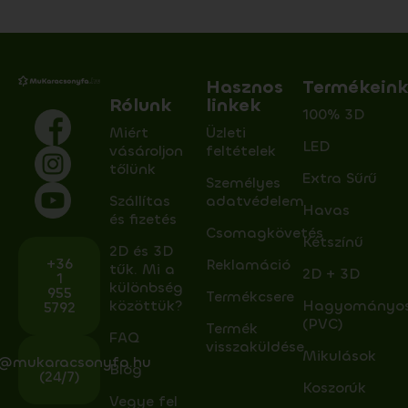
Hasznos
Termékein
Rólunk
linkek
100% 3D
Miért
Üzleti
LED
vásároljon
feltételek
tőlünk
Extra Sűrű
Személyes
Szállítas
adatvédelem
Havas
és fizetés
Csomagkövetés
Kétszínű
2D és 3D
+36
Reklamáció
tűk. Mi a
2D + 3D
1
különbség
955
Termékcsere
közöttük?
Hagyományo
5792
(PVC)
Termék
FAQ
visszaküldése
Mikulások
o@mukaracsonyfa.hu
Blog
(24/7)
Koszorúk
Vegye fel