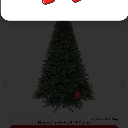
-26%
Extra kedvezmény 25%
Szállítás:
2-3 Nap
Nepal lucfenyő 180 cm