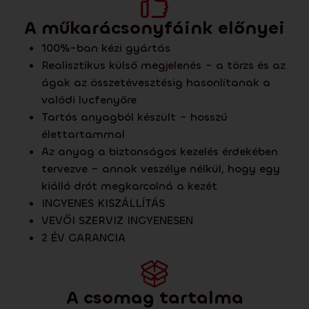
A műkarácsonyfáink előnyei
100%-ban kézi gyártás
Realisztikus külső megjelenés – a törzs és az
ágak az összetévesztésig hasonlítanak a
valódi lucfenyőre
Tartós anyagból készült – hosszú
élettartammal
Az anyag a biztonságos kezelés érdekében
tervezve – annak veszélye nélkül, hogy egy
kiálló drót megkarcolná a kezét
INGYENES KISZÁLLÍTÁS
VEVŐI SZERVIZ INGYENESEN
2 ÉV GARANCIA
A csomag tartalma