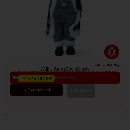
Szállítás:
2-3 Nap
Mikulás ezüst 60 cm
Előkarácsonyi kiárusítás
17 300.00
Ft
12 975.00
Ft
23 400.00
Ft
A fa részletei
Elfogyott