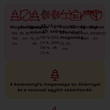
3D /
Ágak
Tömeg
Doboz
Állvány
Magasság
Koronák
Földtől
Szélesség
2D
száma
száma
számított
8
kg
30/25/102
Fém
,
150
,
85
,
85
magasság
100 %
2390
,
cm
Fém
150
10
,
10
cm
/ 0 %
,
2390
cm
db
22
,
22
100 %
db
cm
/ 0 %
A karácsonyfa magassága az álvánnyal
és a csúccsal együtt számítandó.