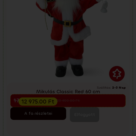
Szállítás:
2-3 Nap
Mikulás Classic Red 60 cm
Előkarácsonyi kiárusítás
17 300.00
Ft
12 975.00
Ft
23 400.00
Ft
A fa részletei
Elfogyott