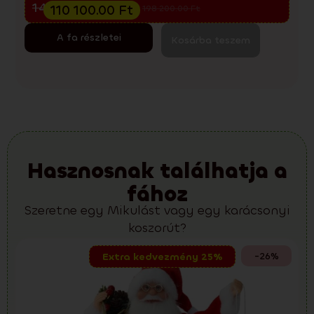
Előkarácsonyi kiárusítás
146 800.00
Ft
110 100.00
Ft
198 200.00
Ft
A fa részletei
Kosárba teszem
Hasznosnak találhatja a
fához
Szeretne egy Mikulást vagy egy karácsonyi
koszorút?
-26%
Extra kedvezmény 25%