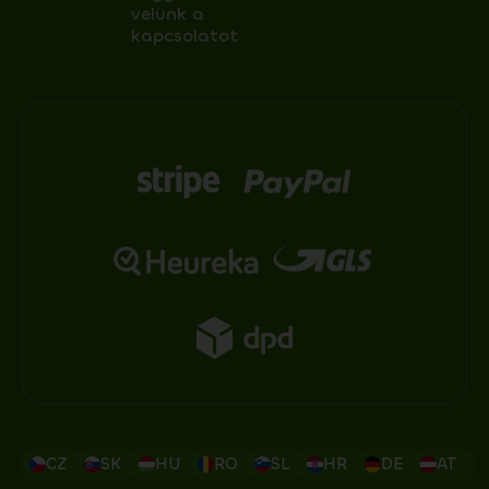
velünk a
kapcsolatot
CZ
SK
HU
RO
SL
HR
DE
AT