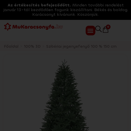
Az értékesítés befejeződött.
Minden további rendelést
január 13-tól kezdődően fogunk kiszállítani. Békés és boldog
Karácsonyt kívánunk. Köszönjük.
0
Főoldal
>
100% 3D
>
Szibériai jegenyefenyő 100 % 150 cm