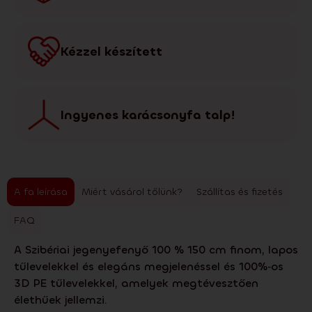
Kézzel készített
Ingyenes karácsonyfa talp!
A fa leírása
Miért vásárol tőlünk?
Szállítas és fizetés
FAQ
A Szibériai jegenyefenyő 100 % 150 cm finom, lapos
tűlevelekkel és elegáns megjelenéssel és 100%‑os
3D PE tűlevelekkel, amelyek megtévesztően
élethűek jellemzi.