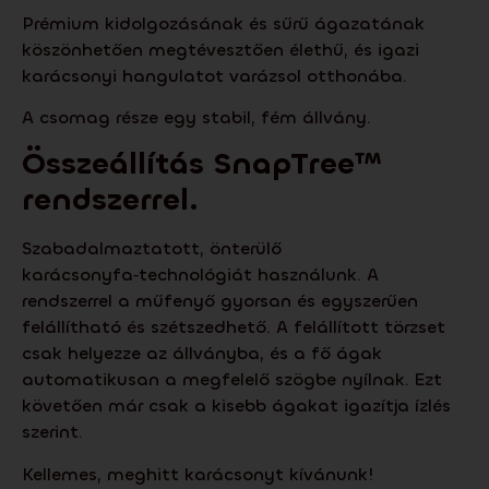
Prémium kidolgozásának és sűrű ágazatának
köszönhetően megtévesztően élethű, és igazi
karácsonyi hangulatot varázsol otthonába.
A csomag része egy stabil, fém állvány.
Összeállítás
SnapTree
™
rendszerrel.
Szabadalmaztatott, önterülő
karácsonyfa‑technológiát használunk. A
rendszerrel a műfenyő gyorsan és egyszerűen
felállítható és szétszedhető. A felállított törzset
csak helyezze az állványba, és a fő ágak
automatikusan a megfelelő szögbe nyílnak. Ezt
követően már csak a kisebb ágakat igazítja ízlés
szerint.
Kellemes, meghitt karácsonyt kívánunk!