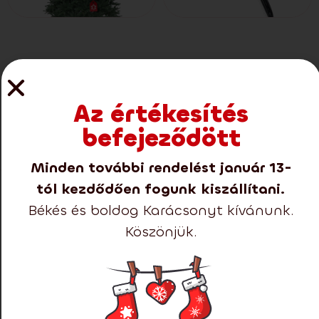
Elérhető méretek
Az értékesítés
befejeződött
Minden további rendelést január 13-
tól kezdődően fogunk kiszállítani.
Bemutatjuk a 2025-es
Békés és boldog Karácsonyt kívánunk.
prémium fák új
Köszönjük.
kollekcióját!
Nem hibázhat egyik termékünkkel sem.