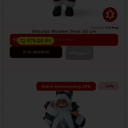
Szállítás:
2-3 Nap
Mikulás Modern Piros 60 cm
Előkarácsonyi kiárusítás
17 300.00
Ft
12 975.00
Ft
23 400.00
Ft
A fa részletei
Elfogyott
-26%
Extra kedvezmény 25%